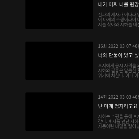
내가 어찌 너를 원
선파의 제자가 이따라 
이 마계의 소행이라며 
지를 찾아와 시하를 대신
16화
2022-03-07
40
너와 단둘이 있고 
후지에게 응시 자격을 
시하와 필홍은 달콤한 
위기에 처한다. 이때 이
14화
2022-03-03
40
난 마계 첩자라고요
시하는 추평을 통해 후
간다. 후지를 만난 시
시동이란 비밀을 털어놓으