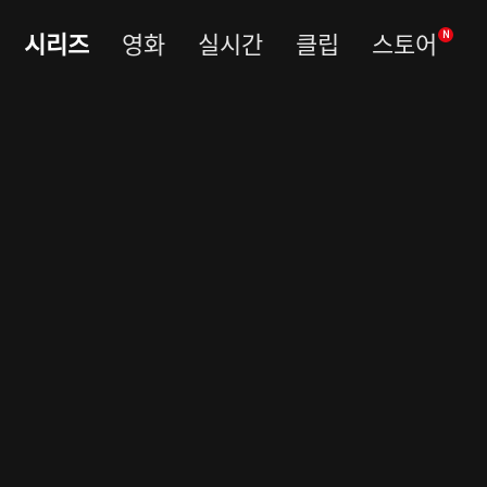
시리즈
영화
실시간
클립
스토어
N