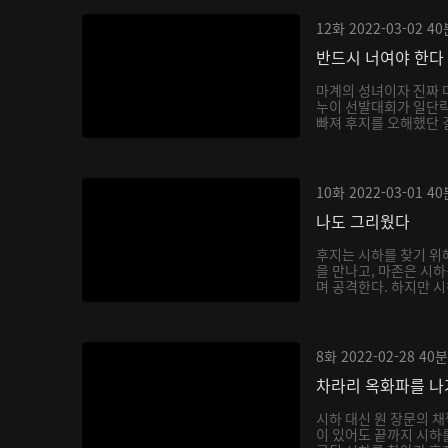
12화
2022-03-02
40
반드시 너여야 한다
마계의 성녀이자 진짜 
누이 선발대회가 일단락
빠져 후지를 오해했단 걸
10화
2022-03-01
40
나도 그리웠다
후지는 시하를 찾기 위
을 만나고, 마존은 시
며 공격한다. 하지만 시
8화
2022-02-28
40분
차라리 옥화파를 
시하 대신 원 장문의 
이 있어도 끝까지 시하