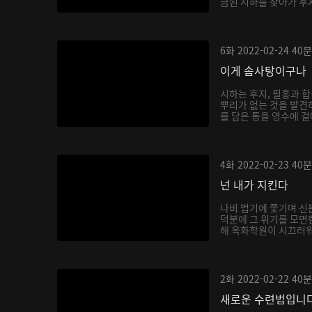
금된 시하를 찾아가 후
6화
2022-02-24
40분
이게 솜사탕이구나
시하는 후지, 필홍과 
뿌리가 없는 것을 발견
를 담은 통을 영수에 걸
4화
2022-02-23
40분
넌 내가 지킨다
나비 법기에 쫓기며 신
덕분에 그 위기를 모면
해 옥화학원이 시끄러워지
2화
2022-02-22
40분
새로운 수련법입니