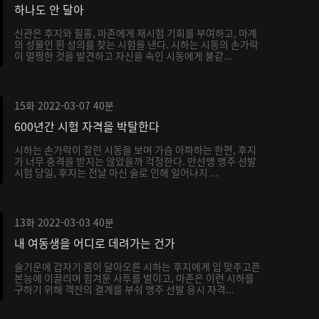
하나도 안 달아
신관은 후지와 필홍, 마존에게 재시험 기회를 부여하고, 마계
의 성물인 흰 성의를 찾는 시험을 낸다. 시하는 시동의 손가락
이 멀쩡한 것을 발견하고 자신을 속인 시동에게 불같...
15화
2022-03-07
40분
600년간 시험 자격을 박탈한다
시하는 손가락이 잘린 시동을 보며 가슴 아파하는 한편, 후지
가 너무 충격을 받지는 않았을까 걱정한다. 만선맹 맹주 선발
시험 당일, 후지는 전날 마신 술로 인해 일어나지 ...
13화
2022-03-03
40분
내 여동생을 어디로 데려가는 건가
술기운에 갑자기 몸이 달아오른 시하는 후지에게 입 맞추고픈
본능에 이끌리며 힘겨운 사투를 벌이고, 마존은 이런 시하를
구하기 위해 객잔의 결계를 부숴 맹주 선발 응시 자격...