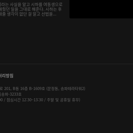
이라는 사실을 알고 시하를 여동생으로
해줬던 일을 그대로 해준다. 시하는 후
줄 생각이 없단 걸 알고 선법을...
처리방침
01, B동 16층 B-1609호 (문정동, 송파테라타워2)
울송파-3233호
:00 / 점심시간 12:30~13:30 / 주말 및 공휴일 휴무)