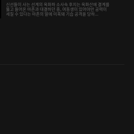
신선들이 사는 선계의 옥화파 소사숙 후지는 옥화산에 결계를
뚫고 들어온 마존과 대결하던 중, 여동생이 있어야만 공력이
세질 수 있다는 마존의 말에 미혹돼 기습 공격을 당하...