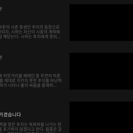
분
마존의 사촌 동생인 추리의 등장으로
되자, 시하는 자신이 시동의 계략에
 깨닫는다. 시하는 후지에게 못되...
분
해 저잣거리를 헤매던 중 우연히 마존
하를 제대로 지키지 못한 후지를 비난하
하가 나타나 둘의 싸움을 중재하...
나가겠습니다
채찍을 맞은 후지는 옥화파를 나가는 한
를 포기하지 않겠다고 한다. 필홍은 감