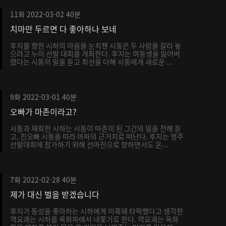
11화
2022-03-02
40분
치마만 두르면 다 좋아하나 보네
후지를 향한 시하의 마음을 눈치챈 시동은 두 사람을 갈라 놓
으려고 누이 선발 대회를 개최한다. 후지는 여동생을 잃어버
렸다는 시동의 말을 듣고 최선을 다해 시동에게 새로운 ...
9화
2022-03-01
40분
오빠가 마존이라고?
시동과 재회한 시하는 시동이 마존이 된 그간의 일을 전해 듣
고, 친오빠 시동을 따라 마파의 근거지로 떠난다. 후지는 맹주
선발대회에 참가하기 위해 선마진으로 향하면서도 온...
7화
2022-02-28
40분
제가 대신 벌을 받겠습니다
후지가 동성을 좋아하는 시하에게 미혹돼 타락했다고 생각한
역요괘는 시하를 옥화파에서 내쫓기로 한다. 역요괘는 옥화