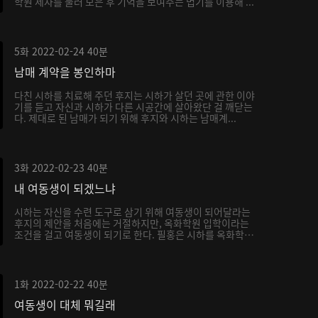
학원 제자를 불러 모은 후 기억을 보여주는 법기를 이용해 ...
5화
2022-02-24
40분
남매 계약을 봉인하마
다친 시하를 치료해 주던 후지는 시하가 살던 곳에 관한 이야
기를 듣고 자신과 시하가 다른 시공간에 살아왔단 걸 깨닫는
다. 제대로 된 남매가 되기 위해 후지와 시하는 남매계...
3화
2022-02-23
40분
내 여동생이 되겠느냐
시하는 자신을 수련 도구로 삼기 위해 여동생이 되어달라는
후지의 제안을 처음에는 거절하지만, 옥화학원 입학이라는
조건을 걸고 여동생이 되기로 한다. 필홍은 시하를 옥화학
원...
1화
2022-02-22
40분
여동생이 대체 뭐길래