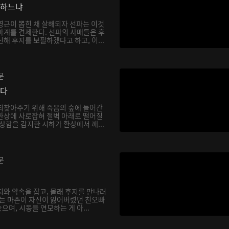
망하느냐
영근이 뽑힌 채 살해되자 선파는 이것
마계를 견제한다. 선파의 사매들은 후
해 후지를 보필하겠다고 하고, 이...
분
싶다
되찾아주기 위해 죽음의 숲에 들어간
환상에 사로잡혀 절벽 아래로 떨어질
상함을 감지한 시하가 환상에서 깨...
분
지와 약속을 잡고, 몰래 후지를 만나러
하는 마존이 자신이 잃어버렸던 친오빠
며, 시동을 연모하는 게 아...