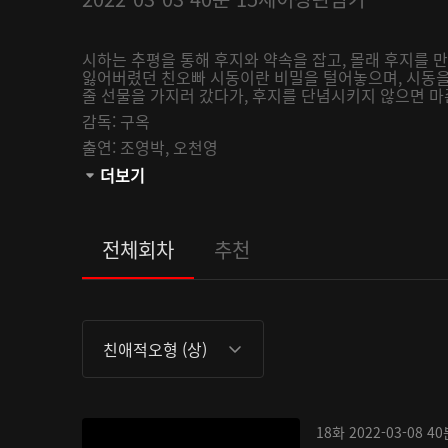
시하는 추평을 통해 후지와 약속을 잡고, 몰래 후지를 
잃어버렸던 친오빠 시동이란 비밀을 털어놓으며, 시동을
줄 선물을 가지러 갔다가, 후지를 단념시키지 않으면 마
감독:
구옥
출연:
조영박,
오천영
관람등급:
더보기
전체회차
추천
친애적오형 (상)
18화
2022-03-08
40