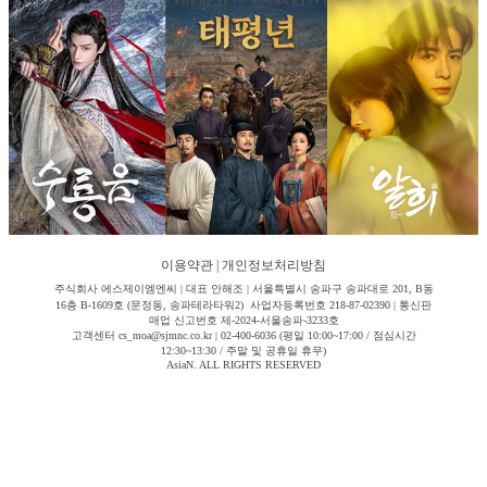
이용약관
|
개인정보처리방침
주식회사 에스제이엠엔씨 | 대표 안해조 | 서울특별시 송파구 송파대로 201, B동
16층 B-1609호 (문정동, 송파테라타워2) 사업자등록번호 218-87-02390 | 통신판
매업 신고번호 제-2024-서울송파-3233호
고객센터 cs_moa@sjmnc.co.kr | 02-400-6036 (평일 10:00~17:00 / 점심시간
12:30~13:30 / 주말 및 공휴일 휴무)
AsiaN. ALL RIGHTS RESERVED