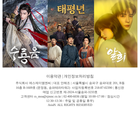
이용약관
|
개인정보처리방침
주식회사 에스제이엠엔씨 | 대표 안해조 | 서울특별시 송파구 송파대로 201, B동
16층 B-1609호 (문정동, 송파테라타워2) 사업자등록번호 218-87-02390 | 통신판
매업 신고번호 제-2024-서울송파-3233호
고객센터 cs_moa@sjmnc.co.kr | 02-400-6036 (평일 10:00~17:00 / 점심시간
12:30~13:30 / 주말 및 공휴일 휴무)
AsiaN. ALL RIGHTS RESERVED