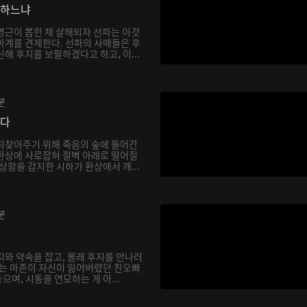
망하느냐
영근이 뽑힌 채 살해되자 선파는 이것
마계를 견제한다. 선파의 사매들은 후
해 후지를 보필하겠다고 하고, 이...
분
싶다
되찾아주기 위해 죽음의 숲에 들어간
환상에 사로잡혀 절벽 아래로 떨어질
상함을 감지한 시하가 환상에서 깨...
분
지와 약속을 잡고, 몰래 후지를 만나러
하는 마존이 자신이 잃어버렸던 친오빠
며, 시동을 연모하는 게 아...