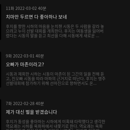
11화
2022-03-02
40분
치마만 두르면 다 좋아하나 보네
후지를 향한 시하의 마음을 눈치챈 시동은 두 사람을 갈라 놓
으려고 누이 선발 대회를 개최한다. 후지는 여동생을 잃어버
렸다는 시동의 말을 듣고 최선을 다해 시동에게 새로운 ...
9화
2022-03-01
40분
오빠가 마존이라고?
시동과 재회한 시하는 시동이 마존이 된 그간의 일을 전해 듣
고, 친오빠 시동을 따라 마파의 근거지로 떠난다. 후지는 맹주
선발대회에 참가하기 위해 선마진으로 향하면서도 온...
7화
2022-02-28
40분
제가 대신 벌을 받겠습니다
후지가 동성을 좋아하는 시하에게 미혹돼 타락했다고 생각한
역요괘는 시하를 옥화파에서 내쫓기로 한다. 역요괘는 옥화