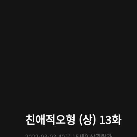
친애적오형 (상) 13화
2022-03-03
40분
15세이상관람가