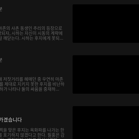
분
마존의 사촌 동생인 추리의 등장으로
되자, 시하는 자신이 시동의 계략에
 깨닫는다. 시하는 후지에게 못되...
분
해 저잣거리를 헤매던 중 우연히 마존
하를 제대로 지키지 못한 후지를 비난하
하가 나타나 둘의 싸움을 중재하...
나가겠습니다
채찍을 맞은 후지는 옥화파를 나가는 한
를 포기하지 않겠다고 한다. 필홍은 감