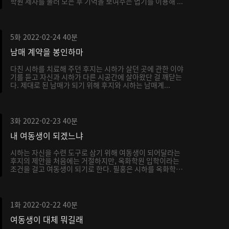
학원 제자를 불러 모은 후 기억을 보여주는 법기를 이용해 ...
5화
2022-02-24
40분
남매 계약을 봉인하마
다친 시하를 치료해 주던 후지는 시하가 살던 곳에 관한 이야
기를 듣고 자신과 시하가 다른 시공간에 살아왔단 걸 깨닫는
다. 제대로 된 남매가 되기 위해 후지와 시하는 남매계...
3화
2022-02-23
40분
내 여동생이 되겠느냐
시하는 자신을 수련 도구로 삼기 위해 여동생이 되어달라는
후지의 제안을 처음에는 거절하지만, 옥화학원 입학이라는
조건을 걸고 여동생이 되기로 한다. 필홍은 시하를 옥화학
원...
1화
2022-02-22
40분
여동생이 대체 뭐길래