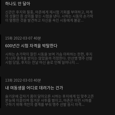
하나도 안 달아
신관은 후지와 필홍, 마존에게 재시험 기회를 부여하고, 마계
의 성물인 흰 성의를 찾는 시험을 낸다. 시하는 시동의 손가락
이 멀쩡한 것을 발견하고 자신을 속인 시동에게 불같...
15화
2022-03-07
40분
600년간 시험 자격을 박탈한다
시하는 손가락이 잘린 시동을 보며 가슴 아파하는 한편, 후지
가 너무 충격을 받지는 않았을까 걱정한다. 만선맹 맹주 선발
시험 당일, 후지는 전날 마신 술로 인해 일어나지 ...
13화
2022-03-03
40분
내 여동생을 어디로 데려가는 건가
술기운에 갑자기 몸이 달아오른 시하는 후지에게 입 맞추고픈
본능에 이끌리며 힘겨운 사투를 벌이고, 마존은 이런 시하를
구하기 위해 객잔의 결계를 부숴 맹주 선발 응시 자격...