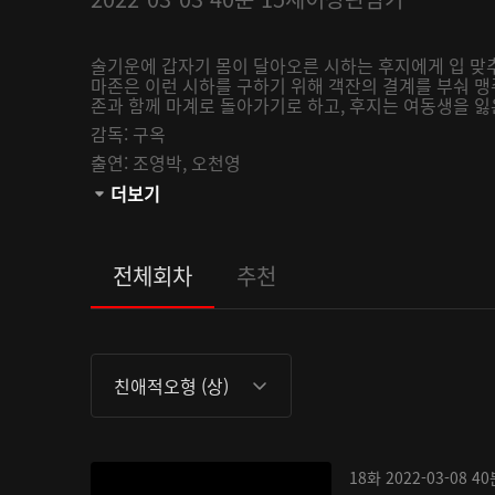
술기운에 갑자기 몸이 달아오른 시하는 후지에게 입 맞
마존은 이런 시하를 구하기 위해 객잔의 결계를 부숴 맹
존과 함께 마계로 돌아가기로 하고, 후지는 여동생을 잃
감독:
구옥
출연:
조영박,
오천영
관람등급:
더보기
전체회차
추천
친애적오형 (상)
18화
2022-03-08
40