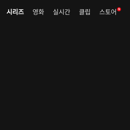
시리즈
영화
실시간
클립
스토어
N