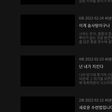
금된 시하를 찾아가 후
6화
2022-02-24
40분
이게 솜사탕이구나
시하는 후지, 필홍과 
뿌리가 없는 것을 발견
를 담은 통을 영수에 걸
4화
2022-02-23
40분
넌 내가 지킨다
나비 법기에 쫓기며 신
덕분에 그 위기를 모면
해 옥화학원이 시끄러워지
2화
2022-02-22
40분
새로운 수련법입니