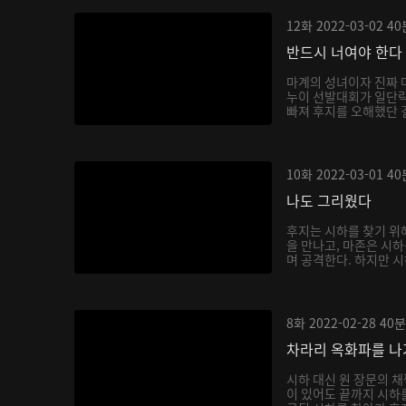
12화
2022-03-02
40
반드시 너여야 한다
마계의 성녀이자 진짜 
누이 선발대회가 일단락
빠져 후지를 오해했단 걸
10화
2022-03-01
40
나도 그리웠다
후지는 시하를 찾기 위
을 만나고, 마존은 시
며 공격한다. 하지만 시
8화
2022-02-28
40분
차라리 옥화파를 
시하 대신 원 장문의 
이 있어도 끝까지 시하