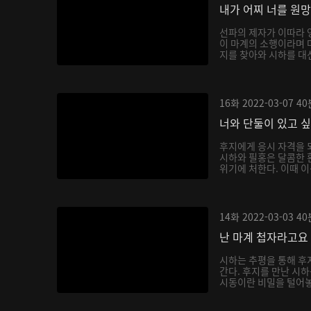
내가 어찌 너를 원
선파의 제자가 이따라 
이 마계의 소행이라며 
지를 찾아와 시하를 대신
16화
2022-03-07
40
너와 단둘이 있고 
후지에게 응시 자격을 
시하와 필홍은 달콤한 
위기에 처한다. 이때 이
14화
2022-03-03
40
난 마계 첩자라고요
시하는 추평을 통해 후
간다. 후지를 만난 시
시동이란 비밀을 털어놓으