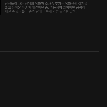
신선들이 사는 선계의 옥화파 소사숙 후지는 옥화산에 결계를
뚫고 들어온 마존과 대결하던 중, 여동생이 있어야만 공력이
세질 수 있다는 마존의 말에 미혹돼 기습 공격을 당하...