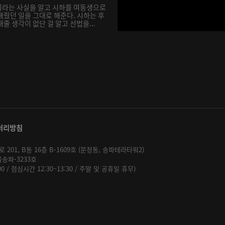
이라는 사실을 알고 시하를 여동생으로
해줬던 일을 그대로 해준다. 시하는 후
줄 생각이 없단 걸 알고 선법을...
처리방침
01, B동 16층 B-1609호 (문정동, 송파테라타워2)
울송파-3233호
:00 / 점심시간 12:30~13:30 / 주말 및 공휴일 휴무)