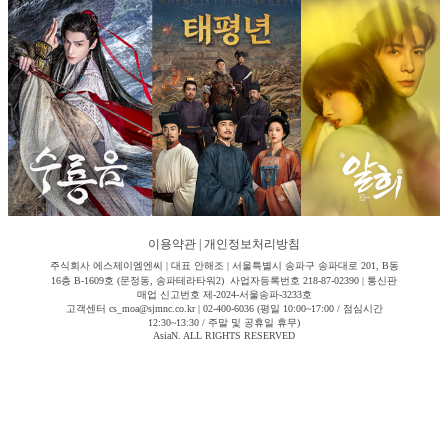
이용약관
|
개인정보처리방침
주식회사 에스제이엠엔씨 | 대표 안해조 | 서울특별시 송파구 송파대로 201, B동
16층 B-1609호 (문정동, 송파테라타워2) 사업자등록번호 218-87-02390 | 통신판
매업 신고번호 제-2024-서울송파-3233호
고객센터 cs_moa@sjmnc.co.kr | 02-400-6036 (평일 10:00~17:00 / 점심시간
12:30~13:30 / 주말 및 공휴일 휴무)
AsiaN. ALL RIGHTS RESERVED