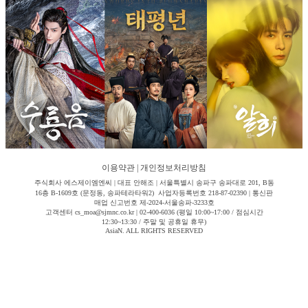
이용약관
|
개인정보처리방침
주식회사 에스제이엠엔씨 | 대표 안해조 | 서울특별시 송파구 송파대로 201, B동
16층 B-1609호 (문정동, 송파테라타워2) 사업자등록번호 218-87-02390 | 통신판
매업 신고번호 제-2024-서울송파-3233호
고객센터 cs_moa@sjmnc.co.kr | 02-400-6036 (평일 10:00~17:00 / 점심시간
12:30~13:30 / 주말 및 공휴일 휴무)
AsiaN. ALL RIGHTS RESERVED