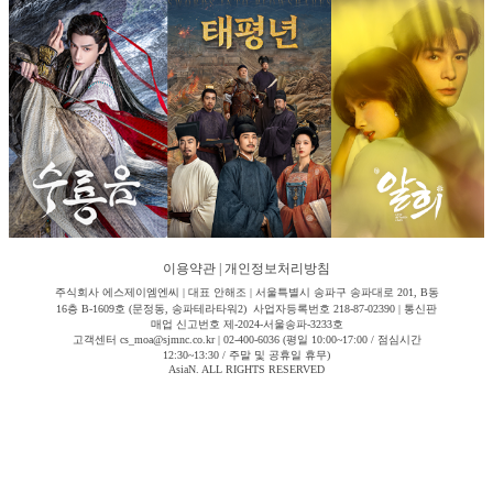
이용약관
|
개인정보처리방침
주식회사 에스제이엠엔씨 | 대표 안해조 | 서울특별시 송파구 송파대로 201, B동
16층 B-1609호 (문정동, 송파테라타워2) 사업자등록번호 218-87-02390 | 통신판
매업 신고번호 제-2024-서울송파-3233호
고객센터 cs_moa@sjmnc.co.kr | 02-400-6036 (평일 10:00~17:00 / 점심시간
12:30~13:30 / 주말 및 공휴일 휴무)
AsiaN. ALL RIGHTS RESERVED