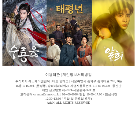
이용약관
|
개인정보처리방침
주식회사 에스제이엠엔씨 | 대표 안해조 | 서울특별시 송파구 송파대로 201, B동
16층 B-1609호 (문정동, 송파테라타워2) 사업자등록번호 218-87-02390 | 통신판
매업 신고번호 제-2024-서울송파-3233호
고객센터 cs_moa@sjmnc.co.kr | 02-400-6036 (평일 10:00~17:00 / 점심시간
12:30~13:30 / 주말 및 공휴일 휴무)
AsiaN. ALL RIGHTS RESERVED