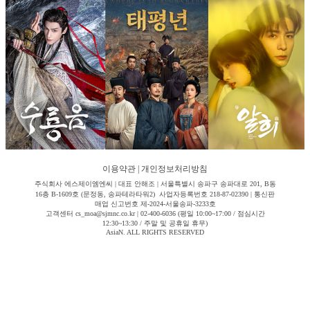
이용약관
|
개인정보처리방침
주식회사 에스제이엠엔씨 | 대표 안해조 | 서울특별시 송파구 송파대로 201, B동
16층 B-1609호 (문정동, 송파테라타워2) 사업자등록번호 218-87-02390 | 통신판
매업 신고번호 제-2024-서울송파-3233호
고객센터 cs_moa@sjmnc.co.kr | 02-400-6036 (평일 10:00~17:00 / 점심시간
12:30~13:30 / 주말 및 공휴일 휴무)
AsiaN. ALL RIGHTS RESERVED