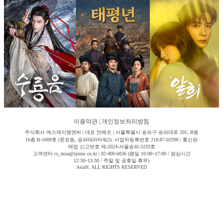
이용약관
|
개인정보처리방침
주식회사 에스제이엠엔씨 | 대표 안해조 | 서울특별시 송파구 송파대로 201, B동
16층 B-1609호 (문정동, 송파테라타워2) 사업자등록번호 218-87-02390 | 통신판
매업 신고번호 제-2024-서울송파-3233호
고객센터 cs_moa@sjmnc.co.kr | 02-400-6036 (평일 10:00~17:00 / 점심시간
12:30~13:30 / 주말 및 공휴일 휴무)
AsiaN. ALL RIGHTS RESERVED