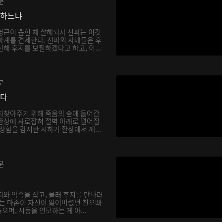
분
망하느냐
영근이 뽑힌 채 살해되자 선파는 이것
마계를 견제한다. 선파의 사매들은 후
해 후지를 보필하겠다고 하고, 이...
분
싶다
되찾아주기 위해 죽음의 숲에 들어간
환상에 사로잡혀 절벽 아래로 떨어질
상함을 감지한 시하가 환상에서 깨...
분
지와 약속을 잡고, 몰래 후지를 만나러
하는 마존이 자신이 잃어버렸던 친오빠
며, 시동을 연모하는 게 아...