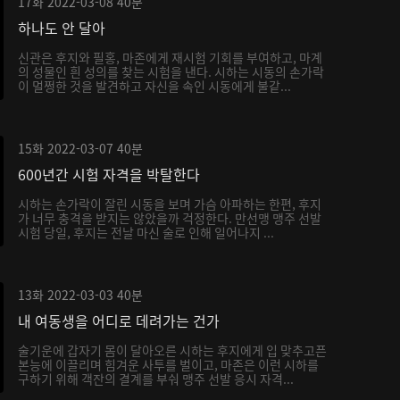
17화
2022-03-08
40분
하나도 안 달아
신관은 후지와 필홍, 마존에게 재시험 기회를 부여하고, 마계
의 성물인 흰 성의를 찾는 시험을 낸다. 시하는 시동의 손가락
이 멀쩡한 것을 발견하고 자신을 속인 시동에게 불같...
15화
2022-03-07
40분
600년간 시험 자격을 박탈한다
시하는 손가락이 잘린 시동을 보며 가슴 아파하는 한편, 후지
가 너무 충격을 받지는 않았을까 걱정한다. 만선맹 맹주 선발
시험 당일, 후지는 전날 마신 술로 인해 일어나지 ...
13화
2022-03-03
40분
내 여동생을 어디로 데려가는 건가
술기운에 갑자기 몸이 달아오른 시하는 후지에게 입 맞추고픈
본능에 이끌리며 힘겨운 사투를 벌이고, 마존은 이런 시하를
구하기 위해 객잔의 결계를 부숴 맹주 선발 응시 자격...