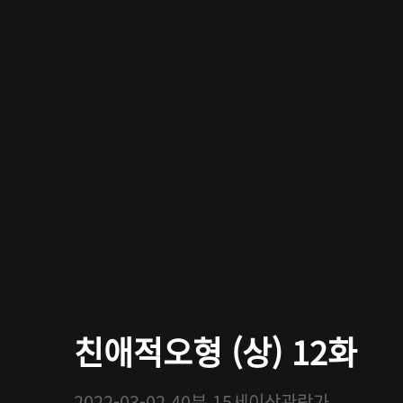
친애적오형 (상) 12화
2022-03-02
40분
15세이상관람가