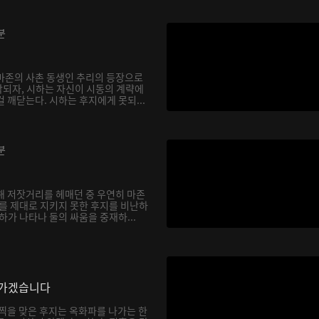
분
마존의 사촌 동생인 추리의 등장으로
되자, 시하는 자신이 시동의 계략에
 깨닫는다. 시하는 후지에게 못되...
분
해 저잣거리를 헤매던 중 우연히 마존
하를 제대로 지키지 못한 후지를 비난하
하가 나타나 둘의 싸움을 중재하...
나가겠습니다
채찍을 맞은 후지는 옥화파를 나가는 한