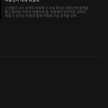
신선들이 사는 선계의 옥화파 소사숙 후지는 옥화산에 결계를
뚫고 들어온 마존과 대결하던 중, 여동생이 있어야만 공력이
세질 수 있다는 마존의 말에 미혹돼 기습 공격을 당하...