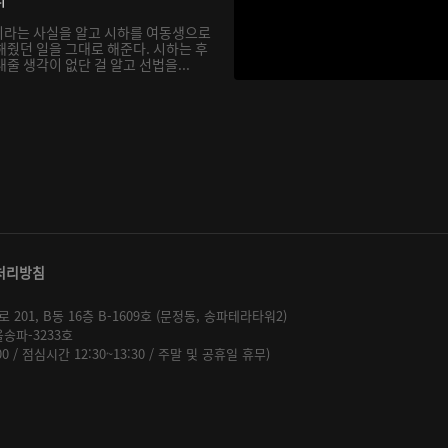
이라는 사실을 알고 시하를 여동생으로
해줬던 일을 그대로 해준다. 시하는 후
줄 생각이 없단 걸 알고 선법을...
처리방침
01, B동 16층 B-1609호 (문정동, 송파테라타워2)
울송파-3233호
:00 / 점심시간 12:30~13:30 / 주말 및 공휴일 휴무)