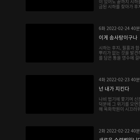
이 있어도 끝까지 시하
금된 시하를 찾아가 후
6화
2022-02-24
40분
이게 솜사탕이구나
시하는 후지, 필홍과 
뿌리가 없는 것을 발견
를 담은 통을 영수에 걸
4화
2022-02-23
40분
넌 내가 지킨다
나비 법기에 쫓기며 신
덕분에 그 위기를 모면
해 옥화학원이 시끄러워지
2화
2022-02-22
40분
새로운 수련법입니