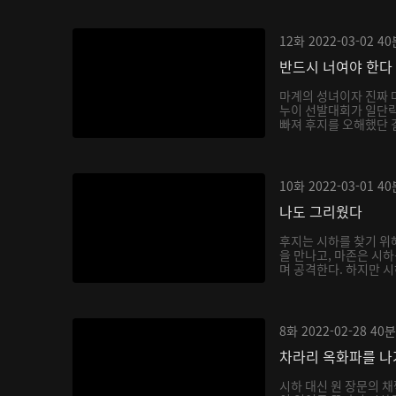
12화
2022-03-02
40
반드시 너여야 한다
마계의 성녀이자 진짜 
누이 선발대회가 일단락
빠져 후지를 오해했단 걸
10화
2022-03-01
40
나도 그리웠다
후지는 시하를 찾기 위
을 만나고, 마존은 시
며 공격한다. 하지만 시
8화
2022-02-28
40분
차라리 옥화파를 
시하 대신 원 장문의 