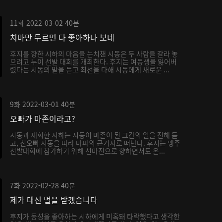
11화
2022-03-02
40분
치마만 두르면 다 좋아하나 보네
후지를 향한 시하의 마음을 눈치챈 시동은 두 사람을 갈라 놓
으려고 누이 선발 대회를 개최한다. 후지는 여동생을 잃어버
렸다는 시동의 말을 듣고 최선을 다해 시동에게 새로운 ...
9화
2022-03-01
40분
오빠가 마존이라고?
시동과 재회한 시하는 시동이 마존이 된 그간의 일을 전해 듣
고, 친오빠 시동을 따라 마파의 근거지로 떠난다. 후지는 맹주
선발대회에 참가하기 위해 선마진으로 향하면서도 온...
7화
2022-02-28
40분
제가 대신 벌을 받겠습니다
후지가 동성을 좋아하는 시하에게 미혹돼 타락했다고 생각한