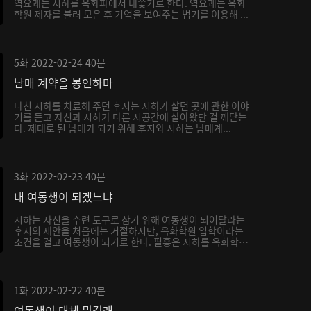
역요괘는 시하를 옥화파에서 내쫓기로 한다. 역요괘는 옥화
학원 제자를 불러 모은 후 기억을 보여주는 법기를 이용해 ...
5화
2022-02-24
40분
남매 계약을 봉인하마
다친 시하를 치료해 주던 후지는 시하가 살던 곳에 관한 이야
기를 듣고 자신과 시하가 다른 시공간에 살아왔단 걸 깨닫는
다. 제대로 된 남매가 되기 위해 후지와 시하는 남매계...
3화
2022-02-23
40분
내 여동생이 되겠느냐
시하는 자신을 수련 도구로 삼기 위해 여동생이 되어달라는
후지의 제안을 처음에는 거절하지만, 옥화학원 입학이라는
조건을 걸고 여동생이 되기로 한다. 필홍은 시하를 옥화학
원...
1화
2022-02-22
40분
여동생이 대체 뭐길래