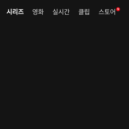
시리즈
영화
실시간
클립
스토어
N