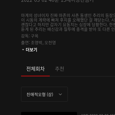
마계의 성녀이자 진짜 마존의 사촌 동생인 추리의 등장
이 시동의 계략에 빠져 후지를 오해했단 걸 깨닫는다. 
괜찮다고 하지만 갑자기 요동치는 심장에 당황한다. 한
듣게 된 추리는 배신감과 질투에 충격을 받아 또 다른 인
감독:
구옥
출연:
조영박,
오천영
관람등급:
더보기
전체회차
추천
친애적오형 (상)