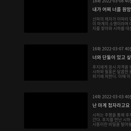
18화
2022-03-08
40
내가 어찌 너를 원
선파의 제자가 이따라 
이 마계의 소행이라며 
지를 찾아와 시하를 대신
16화
2022-03-07
40
너와 단둘이 있고 
후지에게 응시 자격을 
시하와 필홍은 달콤한 
위기에 처한다. 이때 이
14화
2022-03-03
40
난 마계 첩자라고요
시하는 추평을 통해 후
간다. 후지를 만난 시
시동이란 비밀을 털어놓으