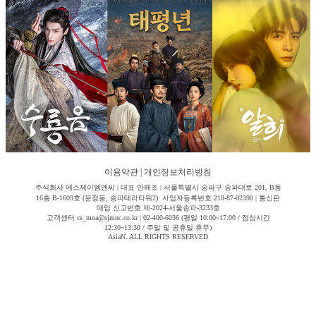
이용약관
|
개인정보처리방침
주식회사 에스제이엠엔씨 | 대표 안해조 | 서울특별시 송파구 송파대로 201, B동
16층 B-1609호 (문정동, 송파테라타워2) 사업자등록번호 218-87-02390 | 통신판
매업 신고번호 제-2024-서울송파-3233호
고객센터 cs_moa@sjmnc.co.kr | 02-400-6036 (평일 10:00~17:00 / 점심시간
12:30~13:30 / 주말 및 공휴일 휴무)
AsiaN. ALL RIGHTS RESERVED