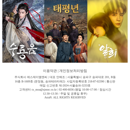
이용약관
|
개인정보처리방침
주식회사 에스제이엠엔씨 | 대표 안해조 | 서울특별시 송파구 송파대로 201, B동
16층 B-1609호 (문정동, 송파테라타워2) 사업자등록번호 218-87-02390 | 통신판
매업 신고번호 제-2024-서울송파-3233호
고객센터 cs_moa@sjmnc.co.kr | 02-400-6036 (평일 10:00~17:00 / 점심시간
12:30~13:30 / 주말 및 공휴일 휴무)
AsiaN. ALL RIGHTS RESERVED