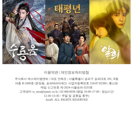
이용약관
|
개인정보처리방침
주식회사 에스제이엠엔씨 | 대표 안해조 | 서울특별시 송파구 송파대로 201, B동
16층 B-1609호 (문정동, 송파테라타워2) 사업자등록번호 218-87-02390 | 통신판
매업 신고번호 제-2024-서울송파-3233호
고객센터 cs_moa@sjmnc.co.kr | 02-400-6036 (평일 10:00~17:00 / 점심시간
12:30~13:30 / 주말 및 공휴일 휴무)
AsiaN. ALL RIGHTS RESERVED