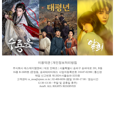
이용약관
|
개인정보처리방침
주식회사 에스제이엠엔씨 | 대표 안해조 | 서울특별시 송파구 송파대로 201, B동
16층 B-1609호 (문정동, 송파테라타워2) 사업자등록번호 218-87-02390 | 통신판
매업 신고번호 제-2024-서울송파-3233호
고객센터 cs_moa@sjmnc.co.kr | 02-400-6036 (평일 10:00~17:00 / 점심시간
12:30~13:30 / 주말 및 공휴일 휴무)
AsiaN. ALL RIGHTS RESERVED