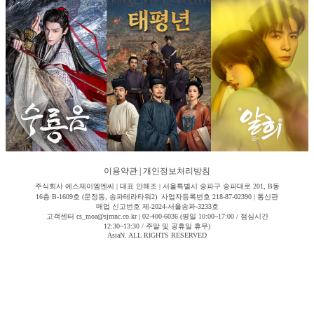
이용약관
|
개인정보처리방침
주식회사 에스제이엠엔씨 | 대표 안해조 | 서울특별시 송파구 송파대로 201, B동
16층 B-1609호 (문정동, 송파테라타워2) 사업자등록번호 218-87-02390 | 통신판
매업 신고번호 제-2024-서울송파-3233호
고객센터 cs_moa@sjmnc.co.kr | 02-400-6036 (평일 10:00~17:00 / 점심시간
12:30~13:30 / 주말 및 공휴일 휴무)
AsiaN. ALL RIGHTS RESERVED