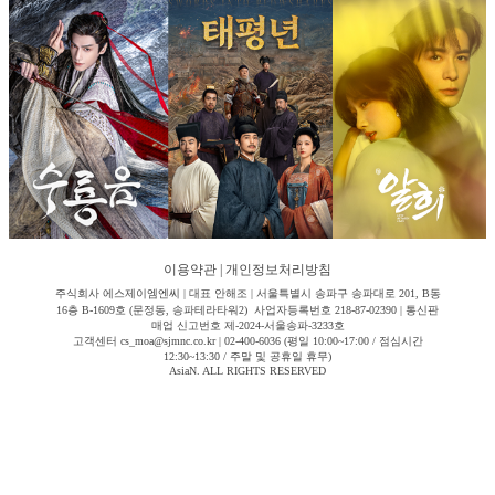
이용약관
|
개인정보처리방침
주식회사 에스제이엠엔씨 | 대표 안해조 | 서울특별시 송파구 송파대로 201, B동
16층 B-1609호 (문정동, 송파테라타워2) 사업자등록번호 218-87-02390 | 통신판
매업 신고번호 제-2024-서울송파-3233호
고객센터 cs_moa@sjmnc.co.kr | 02-400-6036 (평일 10:00~17:00 / 점심시간
12:30~13:30 / 주말 및 공휴일 휴무)
AsiaN. ALL RIGHTS RESERVED