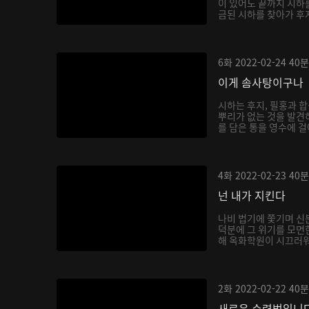
이 있어도 끝까지 시하
금된 시하를 찾아가 후
6화
2022-02-24
40분
이게 솜사탕이구나
시하는 후지, 필홍과 
뿌리가 없는 것을 발견
를 담은 통을 영수에 걸
4화
2022-02-23
40분
넌 내가 지킨다
나비 법기에 쫓기며 신
덕분에 그 위기를 모면
해 옥화학원이 시끄러워지
2화
2022-02-22
40분
새로운 수련법입니