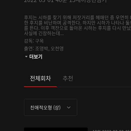
후지는 시하를 찾기 위해 저잣거리를 헤매던 중 우연히 
한 후지를 비난하며 공격한다. 하지만 시하가 나타나 둘
를 뜬다. 이후 객잔으로 돌아온 시하는 후지를 다시 만
사실에 긴장하는데...
감독:
구옥
출연:
조영박,
오천영
관람등급:
더보기
전체회차
추천
친애적오형 (상)