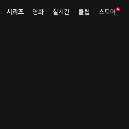
시리즈
영화
실시간
클립
스토어
N