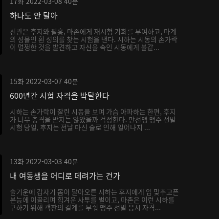
17화
2022-03-08
40분
하나도 안 달아
신관은 후지와 필홍, 마존에게 재시험 기회를 부여하고, 마계
의 성물인 흰 성의를 찾는 시험을 낸다. 시하는 시동의 손가락
이 멀쩡한 것을 발견하고 자신을 속인 시동에게 불같...
15화
2022-03-07
40분
600년간 시험 자격을 박탈한다
시하는 손가락이 잘린 시동을 보며 가슴 아파하는 한편, 후지
가 너무 충격을 받지는 않았을까 걱정한다. 만선맹 맹주 선발
시험 당일, 후지는 전날 마신 술로 인해 일어나지 ...
13화
2022-03-03
40분
내 여동생을 어디로 데려가는 건가
술기운에 갑자기 몸이 달아오른 시하는 후지에게 입 맞추고픈
본능에 이끌리며 힘겨운 사투를 벌이고, 마존은 이런 시하를
구하기 위해 객잔의 결계를 부숴 맹주 선발 응시 자격...