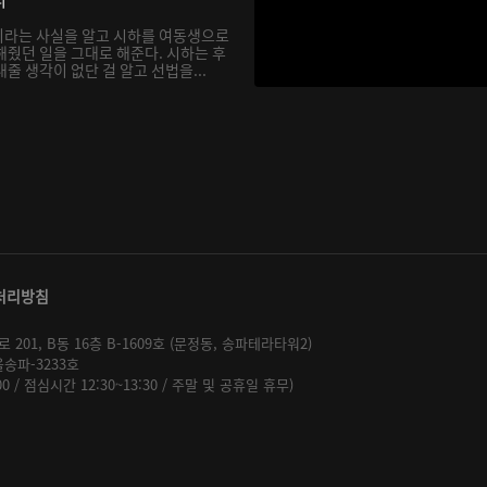
이라는 사실을 알고 시하를 여동생으로
해줬던 일을 그대로 해준다. 시하는 후
줄 생각이 없단 걸 알고 선법을...
처리방침
01, B동 16층 B-1609호 (문정동, 송파테라타워2)
울송파-3233호
:00 / 점심시간 12:30~13:30 / 주말 및 공휴일 휴무)