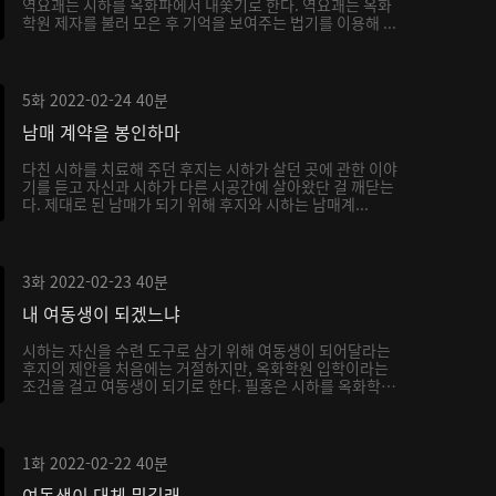
역요괘는 시하를 옥화파에서 내쫓기로 한다. 역요괘는 옥화
학원 제자를 불러 모은 후 기억을 보여주는 법기를 이용해 ...
5화
2022-02-24
40분
남매 계약을 봉인하마
다친 시하를 치료해 주던 후지는 시하가 살던 곳에 관한 이야
기를 듣고 자신과 시하가 다른 시공간에 살아왔단 걸 깨닫는
다. 제대로 된 남매가 되기 위해 후지와 시하는 남매계...
3화
2022-02-23
40분
내 여동생이 되겠느냐
시하는 자신을 수련 도구로 삼기 위해 여동생이 되어달라는
후지의 제안을 처음에는 거절하지만, 옥화학원 입학이라는
조건을 걸고 여동생이 되기로 한다. 필홍은 시하를 옥화학
원...
1화
2022-02-22
40분
여동생이 대체 뭐길래