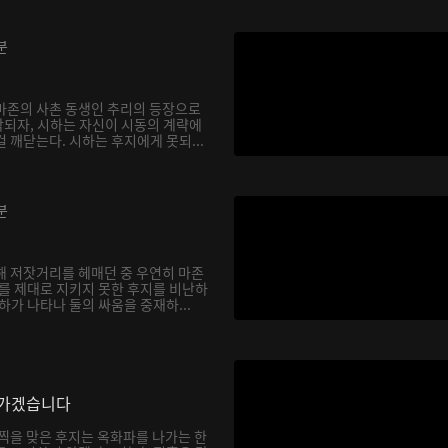
분
마존의 사촌 동생인 추리의 등장으로
되자, 시하는 자신이 시동의 계략에
 깨닫는다. 시하는 후지에게 못되...
분
해 저잣거리를 헤매던 중 우연히 마존
하를 제대로 지키지 못한 후지를 비난하
하가 나타나 둘의 싸움을 중재하...
나가겠습니다
채찍을 맞은 후지는 옥화파를 나가는 한