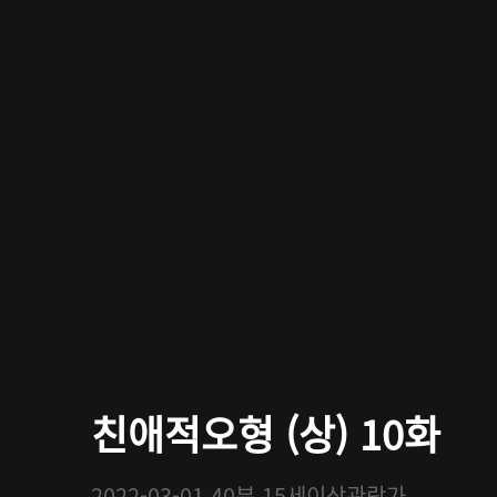
친애적오형 (상) 10화
2022-03-01
40분
15세이상관람가