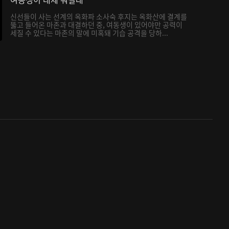
신선들이 사는 선계의 옥화파 소사숙 후지는 옥화산에 결계를
뚫고 들어온 마존과 대결하던 중, 여동생이 있어야만 공력이
세질 수 있다는 마존의 말에 미혹돼 기습 공격을 당하...