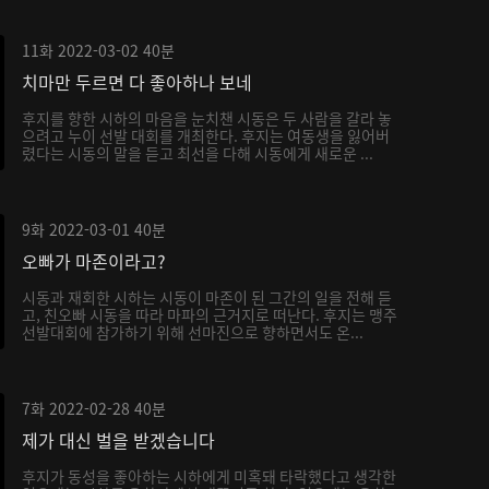
11화
2022-03-02
40분
치마만 두르면 다 좋아하나 보네
후지를 향한 시하의 마음을 눈치챈 시동은 두 사람을 갈라 놓
으려고 누이 선발 대회를 개최한다. 후지는 여동생을 잃어버
렸다는 시동의 말을 듣고 최선을 다해 시동에게 새로운 ...
9화
2022-03-01
40분
오빠가 마존이라고?
시동과 재회한 시하는 시동이 마존이 된 그간의 일을 전해 듣
고, 친오빠 시동을 따라 마파의 근거지로 떠난다. 후지는 맹주
선발대회에 참가하기 위해 선마진으로 향하면서도 온...
7화
2022-02-28
40분
제가 대신 벌을 받겠습니다
후지가 동성을 좋아하는 시하에게 미혹돼 타락했다고 생각한