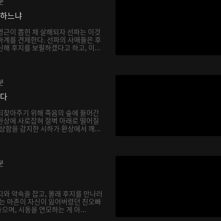
분
망하느냐
영근이 뽑힌 채 살해되자 선파는 이것
마계를 견제한다. 선파의 사매들은 후
해 후지를 보필하겠다고 하고, 이...
분
싶다
되찾아주기 위해 죽음의 숲에 들어간
환상에 사로잡혀 절벽 아래로 떨어질
상함을 감지한 시하가 환상에서 깨...
분
지와 약속을 잡고, 몰래 후지를 만나러
하는 마존이 자신이 잃어버렸던 친오빠
며, 시동을 연모하는 게 아...