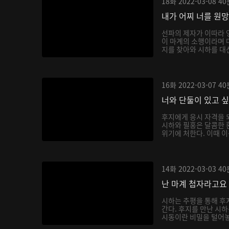
18화
2022-03-08
40
내가 어찌 너를 원
선파의 제자가 이따라 
이 마계의 소행이라며 
지를 찾아와 시하를 대신
16화
2022-03-07
40
너와 단둘이 있고 
후지에게 응시 자격을 
시하와 필홍은 달콤한 
위기에 처한다. 이때 이
14화
2022-03-03
40
난 마계 첩자라고요
시하는 추평을 통해 후
간다. 후지를 만난 시
시동이란 비밀을 털어놓으