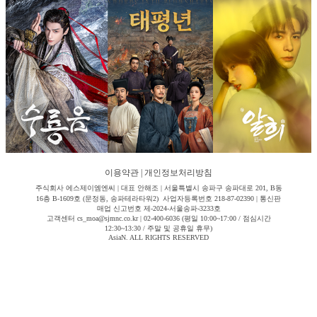
이용약관
|
개인정보처리방침
주식회사 에스제이엠엔씨 | 대표 안해조 | 서울특별시 송파구 송파대로 201, B동
16층 B-1609호 (문정동, 송파테라타워2) 사업자등록번호 218-87-02390 | 통신판
매업 신고번호 제-2024-서울송파-3233호
고객센터 cs_moa@sjmnc.co.kr | 02-400-6036 (평일 10:00~17:00 / 점심시간
12:30~13:30 / 주말 및 공휴일 휴무)
AsiaN. ALL RIGHTS RESERVED