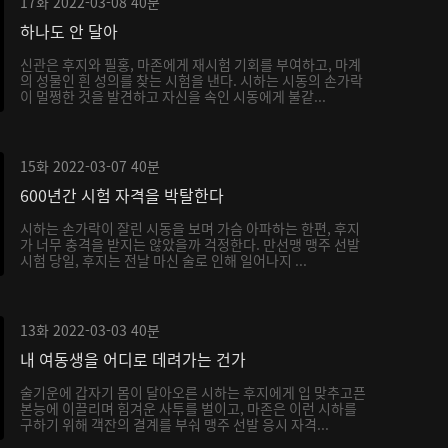
17화
2022-03-08
40분
하나도 안 달아
신관은 후지와 필홍, 마존에게 재시험 기회를 부여하고, 마계
의 성물인 흰 성의를 찾는 시험을 낸다. 시하는 시동의 손가락
이 멀쩡한 것을 발견하고 자신을 속인 시동에게 불같...
15화
2022-03-07
40분
600년간 시험 자격을 박탈한다
시하는 손가락이 잘린 시동을 보며 가슴 아파하는 한편, 후지
가 너무 충격을 받지는 않았을까 걱정한다. 만선맹 맹주 선발
시험 당일, 후지는 전날 마신 술로 인해 일어나지 ...
13화
2022-03-03
40분
내 여동생을 어디로 데려가는 건가
술기운에 갑자기 몸이 달아오른 시하는 후지에게 입 맞추고픈
본능에 이끌리며 힘겨운 사투를 벌이고, 마존은 이런 시하를
구하기 위해 객잔의 결계를 부숴 맹주 선발 응시 자격...