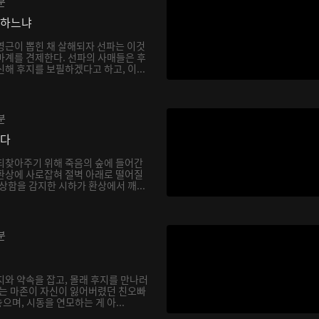
분
망하느냐
영근이 뽑힌 채 살해되자 선파는 이것
마계를 견제한다. 선파의 사매들은 후
해 후지를 보필하겠다고 하고, 이...
분
싶다
되찾아주기 위해 죽음의 숲에 들어간
환상에 사로잡혀 절벽 아래로 떨어질
상함을 감지한 시하가 환상에서 깨...
분
지와 약속을 잡고, 몰래 후지를 만나러
하는 마존이 자신이 잃어버렸던 친오빠
며, 시동을 연모하는 게 아...