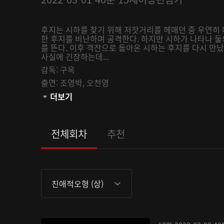
후지는 시하를 찾기 위해 저잣거리를 헤매던 중 우연히 
한 후지를 비난하며 공격한다. 하지만 시하가 나타나 둘
를 뜬다. 이후 객잔으로 돌아온 시하는 후지를 다시 만
사실에 긴장하는데...
감독:
구옥
출연:
조영박,
오천영
관람등급:
더보기
전체회차
추천
친애적오형 (상)