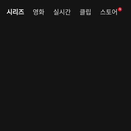
시리즈
영화
실시간
클립
스토어
N