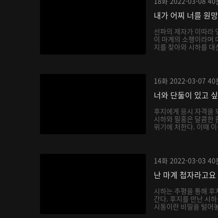
18화
2022-03-08
40
내가 어찌 너를 원
선파의 제자가 이따라 
이 마계의 소행이라며 
지를 찾아와 시하를 대신
16화
2022-03-07
40
너와 단둘이 있고 
후지에게 응시 자격을 
시하와 필홍은 달콤한 
위기에 처한다. 이때 이
14화
2022-03-03
40
난 마계 첩자라고요
시하는 추평을 통해 후
간다. 후지를 만난 시
시동이란 비밀을 털어놓으