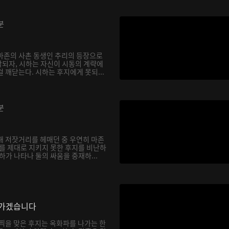
분
마존의 사촌 동생인 추리의 등장으로
되자, 시하는 자신이 시동의 계략에
 깨닫는다. 시하는 후지에게 못되...
분
해 저잣거리를 헤매던 중 우연히 마존
하를 제대로 지키지 못한 후지를 비난하
하가 나타나 둘의 싸움을 중재하...
나가겠습니다
채찍을 맞은 후지는 옥화파를 나가는 한