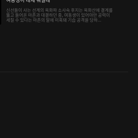
신선들이 사는 선계의 옥화파 소사숙 후지는 옥화산에 결계를
뚫고 들어온 마존과 대결하던 중, 여동생이 있어야만 공력이
세질 수 있다는 마존의 말에 미혹돼 기습 공격을 당하...