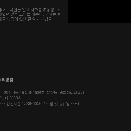
이라는 사실을 알고 시하를 여동생으로
해줬던 일을 그대로 해준다. 시하는 후
줄 생각이 없단 걸 알고 선법을...
처리방침
01, B동 16층 B-1609호 (문정동, 송파테라타워2)
울송파-3233호
:00 / 점심시간 12:30~13:30 / 주말 및 공휴일 휴무)