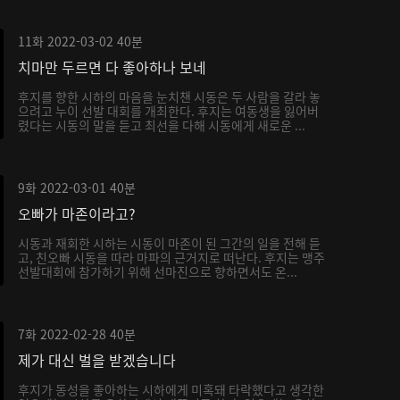
11화
2022-03-02
40분
치마만 두르면 다 좋아하나 보네
후지를 향한 시하의 마음을 눈치챈 시동은 두 사람을 갈라 놓
으려고 누이 선발 대회를 개최한다. 후지는 여동생을 잃어버
렸다는 시동의 말을 듣고 최선을 다해 시동에게 새로운 ...
9화
2022-03-01
40분
오빠가 마존이라고?
시동과 재회한 시하는 시동이 마존이 된 그간의 일을 전해 듣
고, 친오빠 시동을 따라 마파의 근거지로 떠난다. 후지는 맹주
선발대회에 참가하기 위해 선마진으로 향하면서도 온...
7화
2022-02-28
40분
제가 대신 벌을 받겠습니다
후지가 동성을 좋아하는 시하에게 미혹돼 타락했다고 생각한