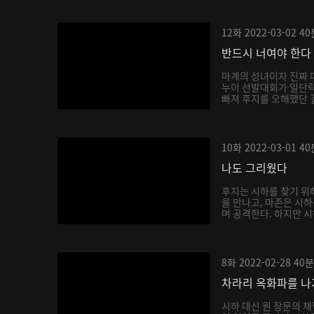
12화
2022-03-02
40
반드시 너여야 한다
마계의 성녀이자 진짜 
누이 선발대회가 일단락
빠져 후지를 오해했단 걸
10화
2022-03-01
40
나도 그리웠다
후지는 시하를 찾기 위
을 만나고, 마존은 시
며 공격한다. 하지만 시
8화
2022-02-28
40분
차라리 옥화파를 
시하 대신 원 장문의 