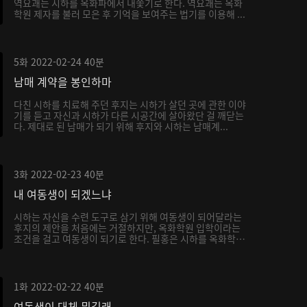
역요괘는 시하를 옥화파에서 내쫓기로 한다. 역요괘는 옥화
학원 제자를 불러 모은 후 기억을 보여주는 법기를 이용해 ...
5화
2022-02-24
40분
남매 계약을 봉인하마
다친 시하를 치료해 주던 후지는 시하가 살던 곳에 관한 이야
기를 듣고 자신과 시하가 다른 시공간에 살아왔단 걸 깨닫는
다. 제대로 된 남매가 되기 위해 후지와 시하는 남매계...
3화
2022-02-23
40분
내 여동생이 되겠느냐
시하는 자신을 수련 도구로 삼기 위해 여동생이 되어달라는
후지의 제안을 처음에는 거절하지만, 옥화학원 입학이라는
조건을 걸고 여동생이 되기로 한다. 필홍은 시하를 옥화학
원...
1화
2022-02-22
40분
여동생이 대체 뭐길래