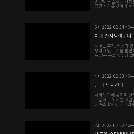
이 있어도 끝까지 시하
금된 시하를 찾아가 후
6화
2022-02-24
40분
이게 솜사탕이구나
시하는 후지, 필홍과 
뿌리가 없는 것을 발견
를 담은 통을 영수에 걸
4화
2022-02-23
40분
넌 내가 지킨다
나비 법기에 쫓기며 신
덕분에 그 위기를 모면
해 옥화학원이 시끄러워지
2화
2022-02-22
40분
새로운 수련법입니