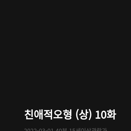
친애적오형 (상) 10화
2022-03-01
40분
15세이상관람가