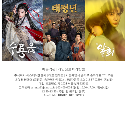
이용약관
|
개인정보처리방침
주식회사 에스제이엠엔씨 | 대표 안해조 | 서울특별시 송파구 송파대로 201, B동
16층 B-1609호 (문정동, 송파테라타워2) 사업자등록번호 218-87-02390 | 통신판
매업 신고번호 제-2024-서울송파-3233호
고객센터 cs_moa@sjmnc.co.kr | 02-400-6036 (평일 10:00~17:00 / 점심시간
12:30~13:30 / 주말 및 공휴일 휴무)
AsiaN. ALL RIGHTS RESERVED