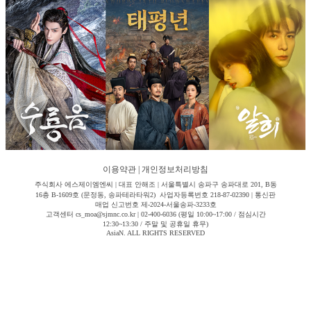
이용약관
|
개인정보처리방침
주식회사 에스제이엠엔씨 | 대표 안해조 | 서울특별시 송파구 송파대로 201, B동
16층 B-1609호 (문정동, 송파테라타워2) 사업자등록번호 218-87-02390 | 통신판
매업 신고번호 제-2024-서울송파-3233호
고객센터 cs_moa@sjmnc.co.kr | 02-400-6036 (평일 10:00~17:00 / 점심시간
12:30~13:30 / 주말 및 공휴일 휴무)
AsiaN. ALL RIGHTS RESERVED