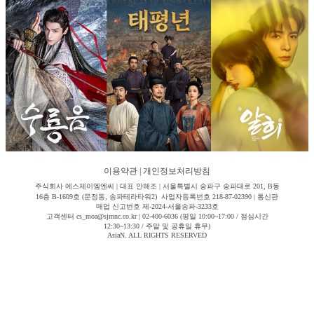
이용약관
|
개인정보처리방침
주식회사 에스제이엠엔씨 | 대표 안해조 | 서울특별시 송파구 송파대로 201, B동
16층 B-1609호 (문정동, 송파테라타워2) 사업자등록번호 218-87-02390 | 통신판
매업 신고번호 제-2024-서울송파-3233호
고객센터 cs_moa@sjmnc.co.kr | 02-400-6036 (평일 10:00~17:00 / 점심시간
12:30~13:30 / 주말 및 공휴일 휴무)
AsiaN. ALL RIGHTS RESERVED