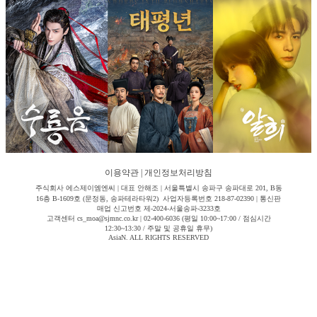
이용약관
|
개인정보처리방침
주식회사 에스제이엠엔씨 | 대표 안해조 | 서울특별시 송파구 송파대로 201, B동
16층 B-1609호 (문정동, 송파테라타워2) 사업자등록번호 218-87-02390 | 통신판
매업 신고번호 제-2024-서울송파-3233호
고객센터 cs_moa@sjmnc.co.kr | 02-400-6036 (평일 10:00~17:00 / 점심시간
12:30~13:30 / 주말 및 공휴일 휴무)
AsiaN. ALL RIGHTS RESERVED