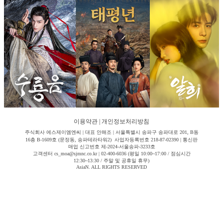
이용약관
|
개인정보처리방침
주식회사 에스제이엠엔씨 | 대표 안해조 | 서울특별시 송파구 송파대로 201, B동
16층 B-1609호 (문정동, 송파테라타워2) 사업자등록번호 218-87-02390 | 통신판
매업 신고번호 제-2024-서울송파-3233호
고객센터 cs_moa@sjmnc.co.kr | 02-400-6036 (평일 10:00~17:00 / 점심시간
12:30~13:30 / 주말 및 공휴일 휴무)
AsiaN. ALL RIGHTS RESERVED