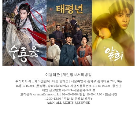
이용약관
|
개인정보처리방침
주식회사 에스제이엠엔씨 | 대표 안해조 | 서울특별시 송파구 송파대로 201, B동
16층 B-1609호 (문정동, 송파테라타워2) 사업자등록번호 218-87-02390 | 통신판
매업 신고번호 제-2024-서울송파-3233호
고객센터 cs_moa@sjmnc.co.kr | 02-400-6036 (평일 10:00~17:00 / 점심시간
12:30~13:30 / 주말 및 공휴일 휴무)
AsiaN. ALL RIGHTS RESERVED