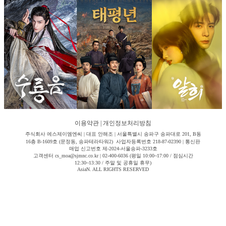
이용약관
|
개인정보처리방침
주식회사 에스제이엠엔씨 | 대표 안해조 | 서울특별시 송파구 송파대로 201, B동
16층 B-1609호 (문정동, 송파테라타워2) 사업자등록번호 218-87-02390 | 통신판
매업 신고번호 제-2024-서울송파-3233호
고객센터 cs_moa@sjmnc.co.kr | 02-400-6036 (평일 10:00~17:00 / 점심시간
12:30~13:30 / 주말 및 공휴일 휴무)
AsiaN. ALL RIGHTS RESERVED