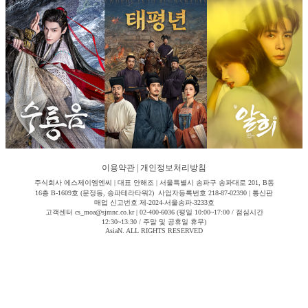
이용약관
|
개인정보처리방침
주식회사 에스제이엠엔씨 | 대표 안해조 | 서울특별시 송파구 송파대로 201, B동
16층 B-1609호 (문정동, 송파테라타워2) 사업자등록번호 218-87-02390 | 통신판
매업 신고번호 제-2024-서울송파-3233호
고객센터 cs_moa@sjmnc.co.kr | 02-400-6036 (평일 10:00~17:00 / 점심시간
12:30~13:30 / 주말 및 공휴일 휴무)
AsiaN. ALL RIGHTS RESERVED