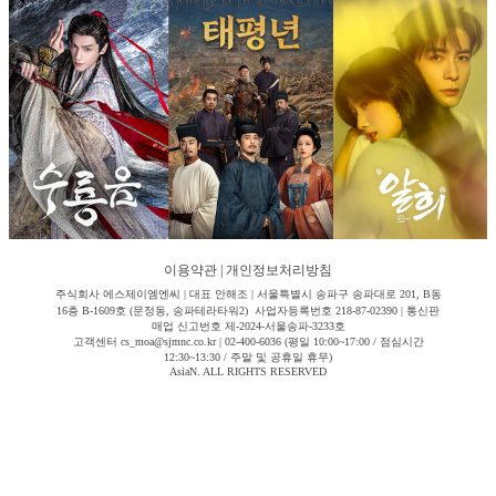
이용약관
|
개인정보처리방침
주식회사 에스제이엠엔씨 | 대표 안해조 | 서울특별시 송파구 송파대로 201, B동
16층 B-1609호 (문정동, 송파테라타워2) 사업자등록번호 218-87-02390 | 통신판
매업 신고번호 제-2024-서울송파-3233호
고객센터 cs_moa@sjmnc.co.kr | 02-400-6036 (평일 10:00~17:00 / 점심시간
12:30~13:30 / 주말 및 공휴일 휴무)
AsiaN. ALL RIGHTS RESERVED