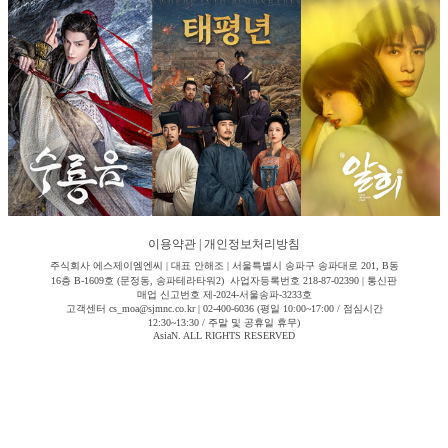
이용약관
|
개인정보처리방침
주식회사 에스제이엠엔씨 | 대표 안해조 | 서울특별시 송파구 송파대로 201, B동
16층 B-1609호 (문정동, 송파테라타워2) 사업자등록번호 218-87-02390 | 통신판
매업 신고번호 제-2024-서울송파-3233호
고객센터 cs_moa@sjmnc.co.kr | 02-400-6036 (평일 10:00~17:00 / 점심시간
12:30~13:30 / 주말 및 공휴일 휴무)
AsiaN. ALL RIGHTS RESERVED