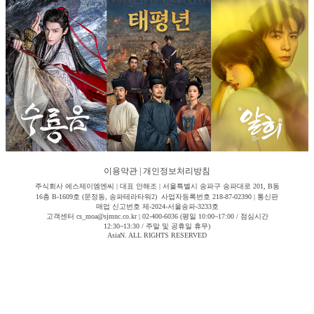
이용약관
|
개인정보처리방침
주식회사 에스제이엠엔씨 | 대표 안해조 | 서울특별시 송파구 송파대로 201, B동
16층 B-1609호 (문정동, 송파테라타워2) 사업자등록번호 218-87-02390 | 통신판
매업 신고번호 제-2024-서울송파-3233호
고객센터 cs_moa@sjmnc.co.kr | 02-400-6036 (평일 10:00~17:00 / 점심시간
12:30~13:30 / 주말 및 공휴일 휴무)
AsiaN. ALL RIGHTS RESERVED