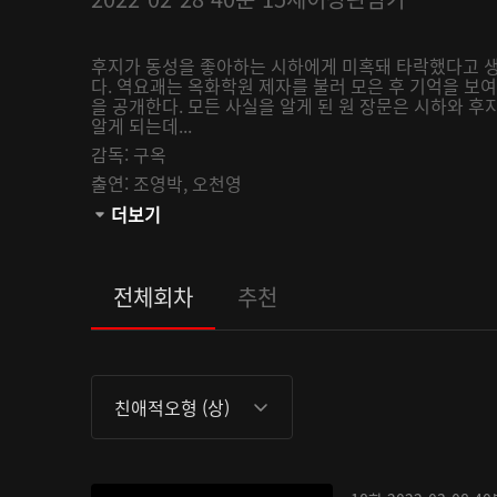
후지가 동성을 좋아하는 시하에게 미혹돼 타락했다고 
다. 역요괘는 옥화학원 제자를 불러 모은 후 기억을 보
을 공개한다. 모든 사실을 알게 된 원 장문은 시하와 
알게 되는데...
감독:
구옥
출연:
조영박,
오천영
관람등급:
더보기
전체회차
추천
친애적오형 (상)