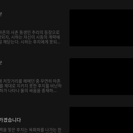
분
마존의 사촌 동생인 추리의 등장으로
되자, 시하는 자신이 시동의 계략에
 깨닫는다. 시하는 후지에게 못되...
분
해 저잣거리를 헤매던 중 우연히 마존
하를 제대로 지키지 못한 후지를 비난하
하가 나타나 둘의 싸움을 중재하...
나가겠습니다
채찍을 맞은 후지는 옥화파를 나가는 한