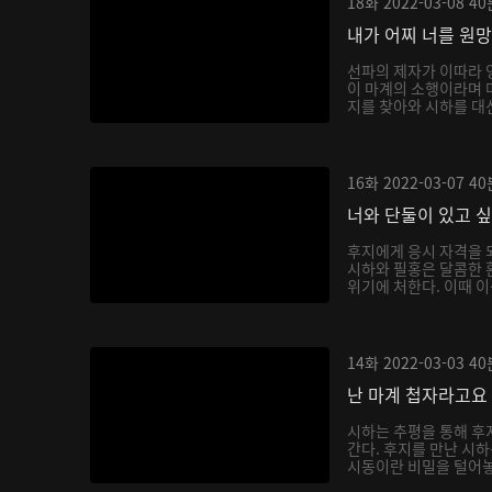
18화
2022-03-08
40
내가 어찌 너를 원
선파의 제자가 이따라 
이 마계의 소행이라며 
지를 찾아와 시하를 대신
16화
2022-03-07
40
너와 단둘이 있고 
후지에게 응시 자격을 
시하와 필홍은 달콤한 
위기에 처한다. 이때 이
14화
2022-03-03
40
난 마계 첩자라고요
시하는 추평을 통해 후
간다. 후지를 만난 시
시동이란 비밀을 털어놓으