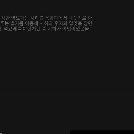
생각한 역요괘는 시하를 옥화파에서 내쫓기로 한
여주는 법기를 이용해 시하와 후지의 입맞춤 장면
후지, 역요괘를 야단치던 중 시하가 여인이었음을