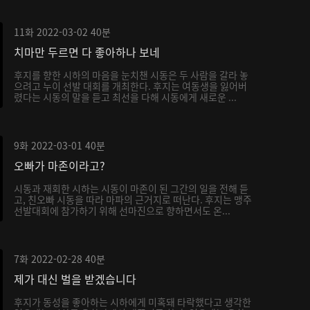
11화
2022-03-02
40분
치마만 두르면 다 좋아하나 보네
후지를 향한 시하의 마음을 눈치챈 시동은 두 사람을 갈라 놓
으려고 누이 선발 대회를 개최한다. 후지는 여동생을 잃어버
렸다는 시동의 말을 듣고 최선을 다해 시동에게 새로운 ...
9화
2022-03-01
40분
오빠가 마존이라고?
시동과 재회한 시하는 시동이 마존이 된 그간의 일을 전해 듣
고, 친오빠 시동을 따라 마파의 근거지로 떠난다. 후지는 맹주
선발대회에 참가하기 위해 선마진으로 향하면서도 온...
7화
2022-02-28
40분
제가 대신 벌을 받겠습니다
후지가 동성을 좋아하는 시하에게 미혹돼 타락했다고 생각한