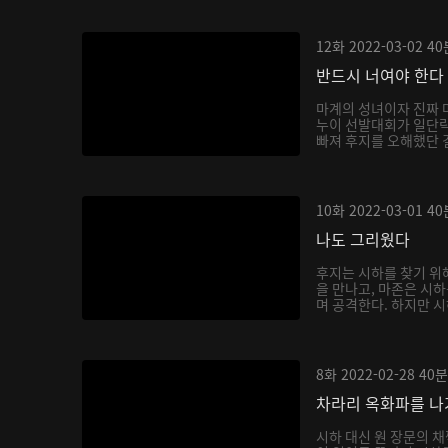
12화
2022-03-02
40
반드시 너여야 한다
마계의 성녀이자 진짜 
누이 선발대회가 일단락
빠져 후지를 오해했단 걸
10화
2022-03-01
40
나도 그리웠다
후지는 시하를 찾기 위
을 만나고, 마존은 시
며 공격한다. 하지만 시
8화
2022-02-28
40분
차라리 옥화파를 
시하 대신 원 장문의 