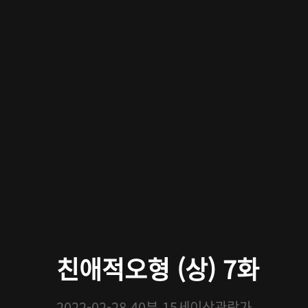
친애적오형 (상) 7화
2022-02-28
40분
15세이상관람가