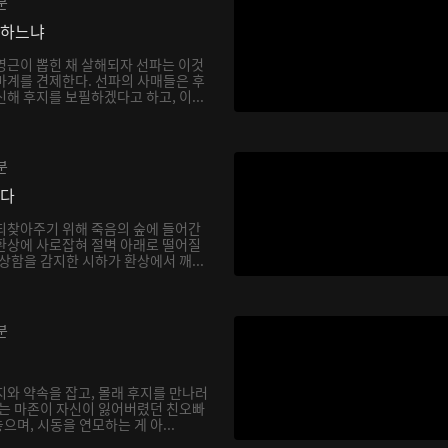
분
망하느냐
영근이 뽑힌 채 살해되자 선파는 이것
마계를 견제한다. 선파의 사매들은 후
해 후지를 보필하겠다고 하고, 이...
분
싶다
되찾아주기 위해 죽음의 숲에 들어간
환상에 사로잡혀 절벽 아래로 떨어질
상함을 감지한 시하가 환상에서 깨...
분
지와 약속을 잡고, 몰래 후지를 만나러
하는 마존이 자신이 잃어버렸던 친오빠
며, 시동을 연모하는 게 아...