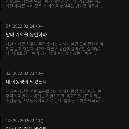
역요괘는 시하를 옥화파에서 내쫓기로 한다. 역요괘는 옥화
학원 제자를 불러 모은 후 기억을 보여주는 법기를 이용해 ...
5화
2022-02-24
40분
남매 계약을 봉인하마
다친 시하를 치료해 주던 후지는 시하가 살던 곳에 관한 이야
기를 듣고 자신과 시하가 다른 시공간에 살아왔단 걸 깨닫는
다. 제대로 된 남매가 되기 위해 후지와 시하는 남매계...
3화
2022-02-23
40분
내 여동생이 되겠느냐
시하는 자신을 수련 도구로 삼기 위해 여동생이 되어달라는
후지의 제안을 처음에는 거절하지만, 옥화학원 입학이라는
조건을 걸고 여동생이 되기로 한다. 필홍은 시하를 옥화학
원...
1화
2022-02-22
40분
여동생이 대체 뭐길래