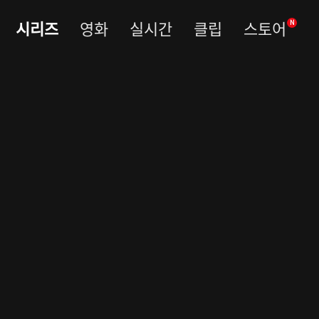
시리즈
영화
실시간
클립
스토어
N