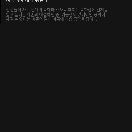
신선들이 사는 선계의 옥화파 소사숙 후지는 옥화산에 결계를
뚫고 들어온 마존과 대결하던 중, 여동생이 있어야만 공력이
세질 수 있다는 마존의 말에 미혹돼 기습 공격을 당하...