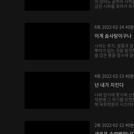
이 있어도 끝까지 시하
금된 시하를 찾아가 후
6화
2022-02-24
40분
이게 솜사탕이구나
시하는 후지, 필홍과 
뿌리가 없는 것을 발견
를 담은 통을 영수에 걸
4화
2022-02-23
40분
넌 내가 지킨다
나비 법기에 쫓기며 신
덕분에 그 위기를 모면
해 옥화학원이 시끄러워지
2화
2022-02-22
40분
새로운 수련법입니