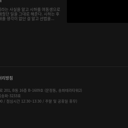
이라는 사실을 알고 시하를 여동생으로
해줬던 일을 그대로 해준다. 시하는 후
줄 생각이 없단 걸 알고 선법을...
처리방침
01, B동 16층 B-1609호 (문정동, 송파테라타워2)
울송파-3233호
:00 / 점심시간 12:30~13:30 / 주말 및 공휴일 휴무)