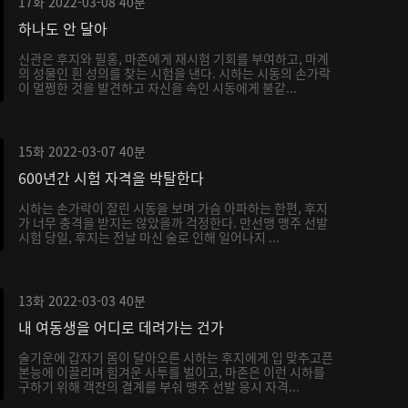
17화
2022-03-08
40분
하나도 안 달아
신관은 후지와 필홍, 마존에게 재시험 기회를 부여하고, 마계
의 성물인 흰 성의를 찾는 시험을 낸다. 시하는 시동의 손가락
이 멀쩡한 것을 발견하고 자신을 속인 시동에게 불같...
15화
2022-03-07
40분
600년간 시험 자격을 박탈한다
시하는 손가락이 잘린 시동을 보며 가슴 아파하는 한편, 후지
가 너무 충격을 받지는 않았을까 걱정한다. 만선맹 맹주 선발
시험 당일, 후지는 전날 마신 술로 인해 일어나지 ...
13화
2022-03-03
40분
내 여동생을 어디로 데려가는 건가
술기운에 갑자기 몸이 달아오른 시하는 후지에게 입 맞추고픈
본능에 이끌리며 힘겨운 사투를 벌이고, 마존은 이런 시하를
구하기 위해 객잔의 결계를 부숴 맹주 선발 응시 자격...