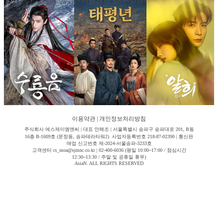
이용약관
|
개인정보처리방침
주식회사 에스제이엠엔씨 | 대표 안해조 | 서울특별시 송파구 송파대로 201, B동
16층 B-1609호 (문정동, 송파테라타워2) 사업자등록번호 218-87-02390 | 통신판
매업 신고번호 제-2024-서울송파-3233호
고객센터 cs_moa@sjmnc.co.kr | 02-400-6036 (평일 10:00~17:00 / 점심시간
12:30~13:30 / 주말 및 공휴일 휴무)
AsiaN. ALL RIGHTS RESERVED