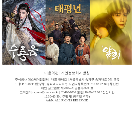
이용약관
|
개인정보처리방침
주식회사 에스제이엠엔씨 | 대표 안해조 | 서울특별시 송파구 송파대로 201, B동
16층 B-1609호 (문정동, 송파테라타워2) 사업자등록번호 218-87-02390 | 통신판
매업 신고번호 제-2024-서울송파-3233호
고객센터 cs_moa@sjmnc.co.kr | 02-400-6036 (평일 10:00~17:00 / 점심시간
12:30~13:30 / 주말 및 공휴일 휴무)
AsiaN. ALL RIGHTS RESERVED