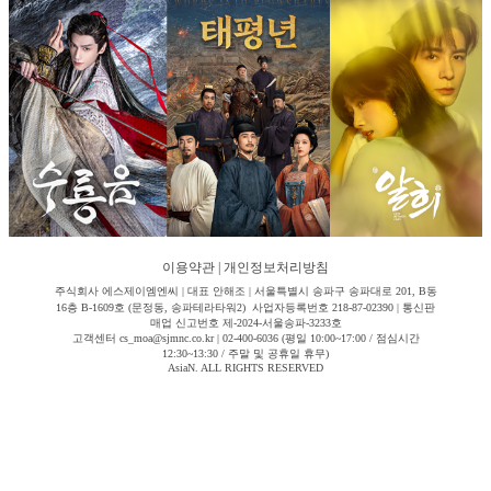
이용약관
|
개인정보처리방침
주식회사 에스제이엠엔씨 | 대표 안해조 | 서울특별시 송파구 송파대로 201, B동
16층 B-1609호 (문정동, 송파테라타워2) 사업자등록번호 218-87-02390 | 통신판
매업 신고번호 제-2024-서울송파-3233호
고객센터 cs_moa@sjmnc.co.kr | 02-400-6036 (평일 10:00~17:00 / 점심시간
12:30~13:30 / 주말 및 공휴일 휴무)
AsiaN. ALL RIGHTS RESERVED