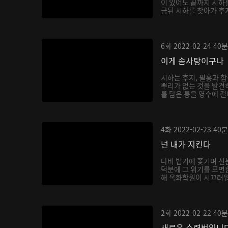
이 있어도 끝까지 시하
금된 시하를 찾아가 후
6화
2022-02-24
40분
이게 솜사탕이구나
시하는 후지, 필홍과 
뿌리가 없는 것을 발견
를 담은 통을 영수에 걸
4화
2022-02-23
40분
넌 내가 지킨다
나비 법기에 쫓기며 신
덕분에 그 위기를 모면
해 옥화학원이 시끄러워지
2화
2022-02-22
40분
새로운 수련법입니