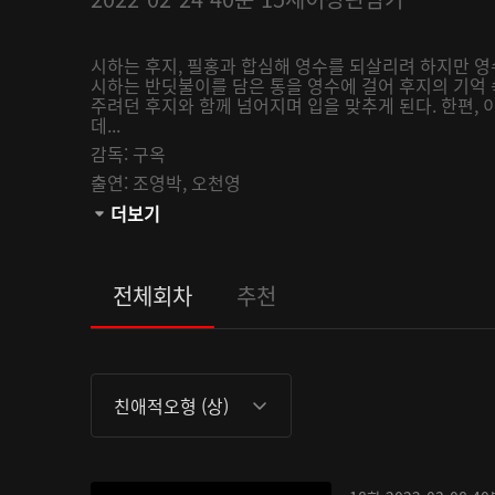
시하는 후지, 필홍과 합심해 영수를 되살리려 하지만 영
시하는 반딧불이를 담은 통을 영수에 걸어 후지의 기억 
주려던 후지와 함께 넘어지며 입을 맞추게 된다. 한편,
데...
감독:
구옥
출연:
조영박,
오천영
관람등급:
더보기
전체회차
추천
친애적오형 (상)