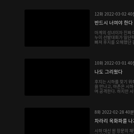
12화
2022-03-02
40
반드시 너여야 한다
마계의 성녀이자 진짜 
누이 선발대회가 일단락
빠져 후지를 오해했단 걸
10화
2022-03-01
40
나도 그리웠다
후지는 시하를 찾기 위
을 만나고, 마존은 시
며 공격한다. 하지만 시
8화
2022-02-28
40분
차라리 옥화파를 
시하 대신 원 장문의 