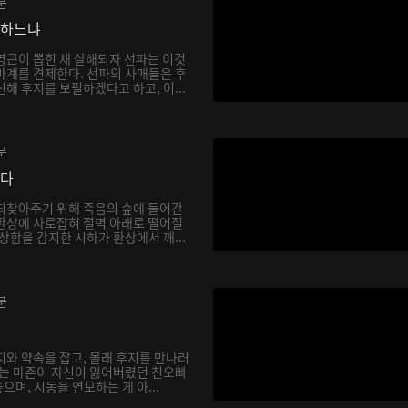
분
망하느냐
영근이 뽑힌 채 살해되자 선파는 이것
마계를 견제한다. 선파의 사매들은 후
해 후지를 보필하겠다고 하고, 이...
분
싶다
되찾아주기 위해 죽음의 숲에 들어간
환상에 사로잡혀 절벽 아래로 떨어질
상함을 감지한 시하가 환상에서 깨...
분
지와 약속을 잡고, 몰래 후지를 만나러
하는 마존이 자신이 잃어버렸던 친오빠
며, 시동을 연모하는 게 아...