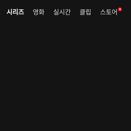
시리즈
영화
실시간
클립
스토어
N