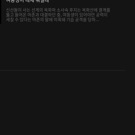
신선들이 사는 선계의 옥화파 소사숙 후지는 옥화산에 결계를
뚫고 들어온 마존과 대결하던 중, 여동생이 있어야만 공력이
세질 수 있다는 마존의 말에 미혹돼 기습 공격을 당하...