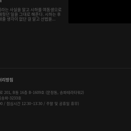
이라는 사실을 알고 시하를 여동생으로
해줬던 일을 그대로 해준다. 시하는 후
줄 생각이 없단 걸 알고 선법을...
처리방침
01, B동 16층 B-1609호 (문정동, 송파테라타워2)
울송파-3233호
:00 / 점심시간 12:30~13:30 / 주말 및 공휴일 휴무)