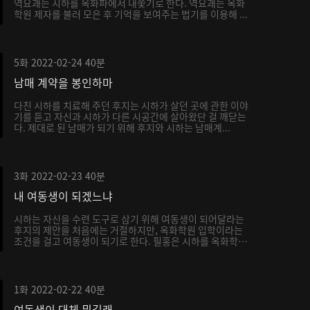
역요괘는 시하를 옥화파에서 내쫓기로 한다. 역요괘는 옥화
학원 제자를 불러 모은 후 기억을 보여주는 법기를 이용해 ...
5화
2022-02-24
40분
남매 계약을 봉인하마
다친 시하를 치료해 주던 후지는 시하가 살던 곳에 관한 이야
기를 듣고 자신과 시하가 다른 시공간에 살아왔단 걸 깨닫는
다. 제대로 된 남매가 되기 위해 후지와 시하는 남매계...
3화
2022-02-23
40분
내 여동생이 되겠느냐
시하는 자신을 수련 도구로 삼기 위해 여동생이 되어달라는
후지의 제안을 처음에는 거절하지만, 옥화학원 입학이라는
조건을 걸고 여동생이 되기로 한다. 필홍은 시하를 옥화학
원...
1화
2022-02-22
40분
여동생이 대체 뭐길래