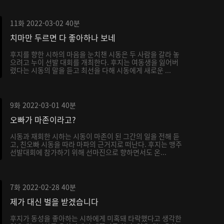
11화
2022-03-02
40분
치마만 두르면 다 좋아하나 보네
후지를 향한 시하의 마음을 눈치챈 시동은 두 사람을 갈라 놓
으려고 누이 선발 대회를 개최한다. 후지는 여동생을 잃어버
렸다는 시동의 말을 듣고 최선을 다해 시동에게 새로운 ...
9화
2022-03-01
40분
오빠가 마존이라고?
시동과 재회한 시하는 시동이 마존이 된 그간의 일을 전해 듣
고, 친오빠 시동을 따라 마파의 근거지로 떠난다. 후지는 맹주
선발대회에 참가하기 위해 선마진으로 향하면서도 온...
7화
2022-02-28
40분
제가 대신 벌을 받겠습니다
후지가 동성을 좋아하는 시하에게 미혹돼 타락했다고 생각한