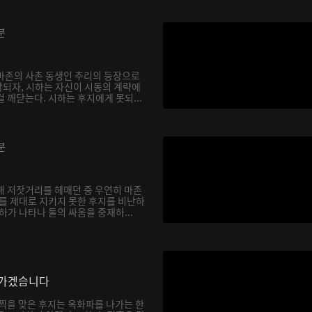
분
마존의 사촌 동생인 추리의 등장으로
되자, 시하는 자신이 시동의 계략에
 깨닫는다. 시하는 후지에게 못되...
분
해 저잣거리를 헤매던 중 우연히 마존
하를 제대로 지키지 못한 후지를 비난하
하가 나타나 둘의 싸움을 중재하...
나가겠습니다
채찍을 맞은 후지는 옥화파를 나가는 한