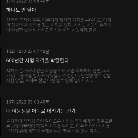
17화
2022-03-08
40분
하나도 안 달아
신관은 후지와 필홍, 마존에게 재시험 기회를 부여하고, 마계
의 성물인 흰 성의를 찾는 시험을 낸다. 시하는 시동의 손가락
이 멀쩡한 것을 발견하고 자신을 속인 시동에게 불같...
15화
2022-03-07
40분
600년간 시험 자격을 박탈한다
시하는 손가락이 잘린 시동을 보며 가슴 아파하는 한편, 후지
가 너무 충격을 받지는 않았을까 걱정한다. 만선맹 맹주 선발
시험 당일, 후지는 전날 마신 술로 인해 일어나지 ...
13화
2022-03-03
40분
내 여동생을 어디로 데려가는 건가
술기운에 갑자기 몸이 달아오른 시하는 후지에게 입 맞추고픈
본능에 이끌리며 힘겨운 사투를 벌이고, 마존은 이런 시하를
구하기 위해 객잔의 결계를 부숴 맹주 선발 응시 자격...