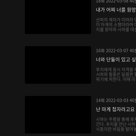
18화
2022-03-08
40
내가 어찌 너를 원
선파의 제자가 이따라 
이 마계의 소행이라며 
지를 찾아와 시하를 대신
16화
2022-03-07
40
너와 단둘이 있고 
후지에게 응시 자격을 
시하와 필홍은 달콤한 
위기에 처한다. 이때 이
14화
2022-03-03
40
난 마계 첩자라고요
시하는 추평을 통해 후
간다. 후지를 만난 시
시동이란 비밀을 털어놓으