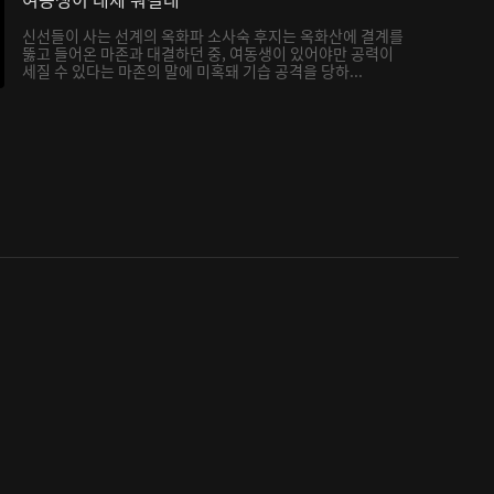
신선들이 사는 선계의 옥화파 소사숙 후지는 옥화산에 결계를
뚫고 들어온 마존과 대결하던 중, 여동생이 있어야만 공력이
세질 수 있다는 마존의 말에 미혹돼 기습 공격을 당하...