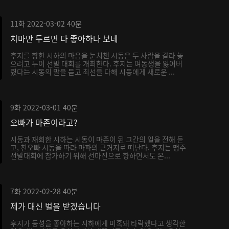
11화
2022-03-02
40분
치마만 두르면 다 좋아하나 보네
후지를 향한 시하의 마음을 눈치챈 시동은 두 사람을 갈라 놓
으려고 누이 선발 대회를 개최한다. 후지는 여동생을 잃어버
렸다는 시동의 말을 듣고 최선을 다해 시동에게 새로운 ...
9화
2022-03-01
40분
오빠가 마존이라고?
시동과 재회한 시하는 시동이 마존이 된 그간의 일을 전해 듣
고, 친오빠 시동을 따라 마파의 근거지로 떠난다. 후지는 맹주
선발대회에 참가하기 위해 선마진으로 향하면서도 온...
7화
2022-02-28
40분
제가 대신 벌을 받겠습니다
후지가 동성을 좋아하는 시하에게 미혹돼 타락했다고 생각한