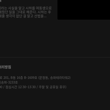
이라는 사실을 알고 시하를 여동생으로
해줬던 일을 그대로 해준다. 시하는 후
줄 생각이 없단 걸 알고 선법을...
처리방침
01, B동 16층 B-1609호 (문정동, 송파테라타워2)
울송파-3233호
:00 / 점심시간 12:30~13:30 / 주말 및 공휴일 휴무)