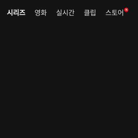
시리즈
영화
실시간
클립
스토어
N