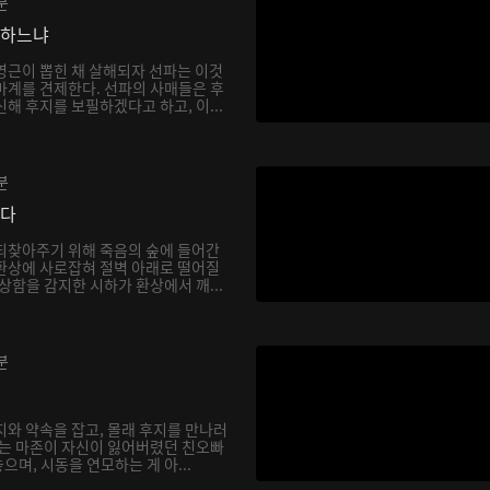
분
망하느냐
영근이 뽑힌 채 살해되자 선파는 이것
마계를 견제한다. 선파의 사매들은 후
해 후지를 보필하겠다고 하고, 이...
분
싶다
되찾아주기 위해 죽음의 숲에 들어간
환상에 사로잡혀 절벽 아래로 떨어질
상함을 감지한 시하가 환상에서 깨...
분
지와 약속을 잡고, 몰래 후지를 만나러
하는 마존이 자신이 잃어버렸던 친오빠
며, 시동을 연모하는 게 아...