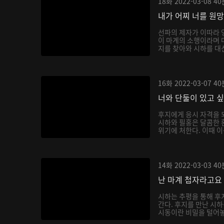
18화
2022-03-08
40
내가 어찌 너를 원
선파의 제자가 이따라 
이 마계의 소행이라며 
지를 찾아와 시하를 대신
16화
2022-03-07
40
너와 단둘이 있고 
후지에게 응시 자격을 
시하와 필홍은 달콤한 
위기에 처한다. 이때 이
14화
2022-03-03
40
난 마계 첩자라고요
시하는 추평을 통해 후
간다. 후지를 만난 시
시동이란 비밀을 털어놓으