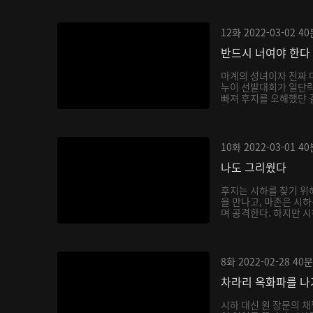
12화
2022-03-02
40
반드시 너여야 한다
마계의 성녀이자 진짜 
누이 선발대회가 일단락
빠져 후지를 오해했단 걸
10화
2022-03-01
40
나도 그리웠다
후지는 시하를 찾기 위
을 만나고, 마존은 시
며 공격한다. 하지만 시
8화
2022-02-28
40분
차라리 옥화파를 
시하 대신 원 장문의 