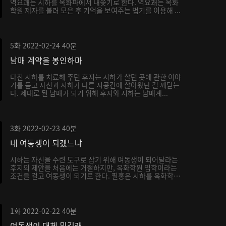
역요괘는 시하를 옥화파에서 내쫓기로 한다. 역요괘는 옥화
학원 제자를 불러 모은 후 기억을 보여주는 법기를 이용해 ...
5화
2022-02-24
40분
남매 계약을 봉인하마
다친 시하를 치료해 주던 후지는 시하가 살던 곳에 관한 이야
기를 듣고 자신과 시하가 다른 시공간에 살아왔단 걸 깨닫는
다. 제대로 된 남매가 되기 위해 후지와 시하는 남매계...
3화
2022-02-23
40분
내 여동생이 되겠느냐
시하는 자신을 수련 도구로 삼기 위해 여동생이 되어달라는
후지의 제안을 처음에는 거절하지만, 옥화학원 입학이라는
조건을 걸고 여동생이 되기로 한다. 필홍은 시하를 옥화학
원...
1화
2022-02-22
40분
여동생이 대체 뭐길래