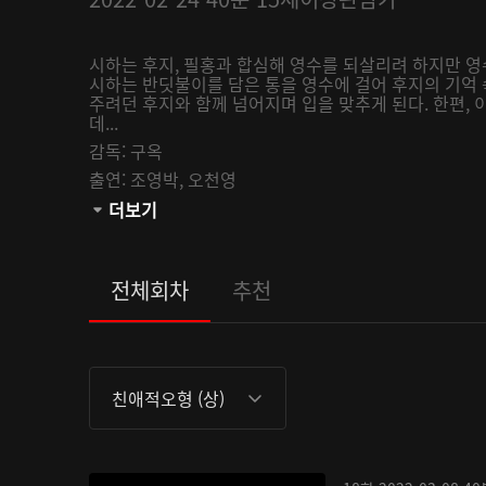
시하는 후지, 필홍과 합심해 영수를 되살리려 하지만 영
시하는 반딧불이를 담은 통을 영수에 걸어 후지의 기억 
주려던 후지와 함께 넘어지며 입을 맞추게 된다. 한편,
데...
감독:
구옥
출연:
조영박,
오천영
관람등급:
더보기
전체회차
추천
친애적오형 (상)