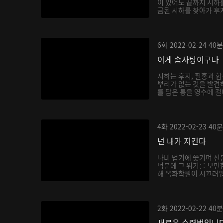
이 있어도 끝까지 시하
금된 시하를 찾아가 후
6화
2022-02-24
40분
이게 솜사탕이구나
시하는 후지, 필홍과 
뿌리가 없는 것을 발견
를 담은 통을 영수에 걸
4화
2022-02-23
40분
넌 내가 지킨다
나비 법기에 쫓기며 신
덕분에 그 위기를 모면
해 옥화학원이 시끄러워지
2화
2022-02-22
40분
새로운 수련법입니