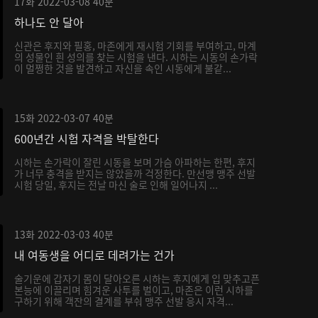
17화
2022-03-08
40분
하나도 안 달아
신관은 후지와 필홍, 마존에게 재시험 기회를 부여하고, 마계
의 성물인 흰 성의를 찾는 시험을 낸다. 시하는 시동의 손가락
이 멀쩡한 것을 발견하고 자신을 속인 시동에게 불같...
15화
2022-03-07
40분
600년간 시험 자격을 박탈한다
시하는 손가락이 잘린 시동을 보며 가슴 아파하는 한편, 후지
가 너무 충격을 받지는 않았을까 걱정한다. 만선맹 맹주 선발
시험 당일, 후지는 전날 마신 술로 인해 일어나지 ...
13화
2022-03-03
40분
내 여동생을 어디로 데려가는 건가
술기운에 갑자기 몸이 달아오른 시하는 후지에게 입 맞추고픈
본능에 이끌리며 힘겨운 사투를 벌이고, 마존은 이런 시하를
구하기 위해 객잔의 결계를 부숴 맹주 선발 응시 자격...