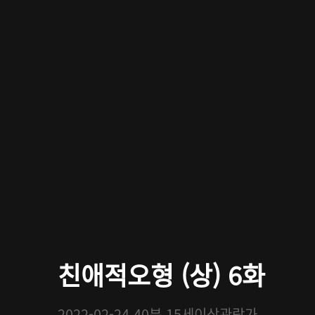
친애적오형 (상) 6화
2022-02-24
40분
15세이상관람가