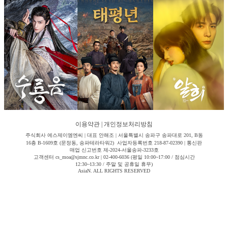
이용약관
|
개인정보처리방침
주식회사 에스제이엠엔씨 | 대표 안해조 | 서울특별시 송파구 송파대로 201, B동
16층 B-1609호 (문정동, 송파테라타워2) 사업자등록번호 218-87-02390 | 통신판
매업 신고번호 제-2024-서울송파-3233호
고객센터 cs_moa@sjmnc.co.kr | 02-400-6036 (평일 10:00~17:00 / 점심시간
12:30~13:30 / 주말 및 공휴일 휴무)
AsiaN. ALL RIGHTS RESERVED