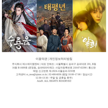
이용약관
|
개인정보처리방침
주식회사 에스제이엠엔씨 | 대표 안해조 | 서울특별시 송파구 송파대로 201, B동
16층 B-1609호 (문정동, 송파테라타워2) 사업자등록번호 218-87-02390 | 통신판
매업 신고번호 제-2024-서울송파-3233호
고객센터 cs_moa@sjmnc.co.kr | 02-400-6036 (평일 10:00~17:00 / 점심시간
12:30~13:30 / 주말 및 공휴일 휴무)
AsiaN. ALL RIGHTS RESERVED