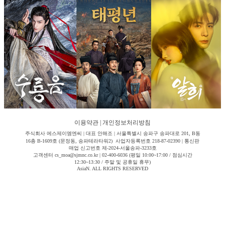
이용약관
|
개인정보처리방침
주식회사 에스제이엠엔씨 | 대표 안해조 | 서울특별시 송파구 송파대로 201, B동
16층 B-1609호 (문정동, 송파테라타워2) 사업자등록번호 218-87-02390 | 통신판
매업 신고번호 제-2024-서울송파-3233호
고객센터 cs_moa@sjmnc.co.kr | 02-400-6036 (평일 10:00~17:00 / 점심시간
12:30~13:30 / 주말 및 공휴일 휴무)
AsiaN. ALL RIGHTS RESERVED