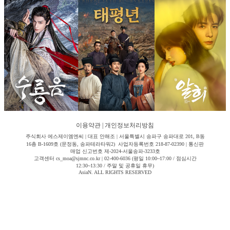
이용약관
|
개인정보처리방침
주식회사 에스제이엠엔씨 | 대표 안해조 | 서울특별시 송파구 송파대로 201, B동
16층 B-1609호 (문정동, 송파테라타워2) 사업자등록번호 218-87-02390 | 통신판
매업 신고번호 제-2024-서울송파-3233호
고객센터 cs_moa@sjmnc.co.kr | 02-400-6036 (평일 10:00~17:00 / 점심시간
12:30~13:30 / 주말 및 공휴일 휴무)
AsiaN. ALL RIGHTS RESERVED