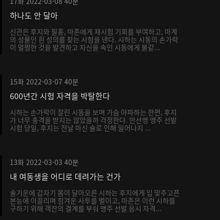
17화
2022-03-08
40분
하나도 안 달아
신관은 후지와 필홍, 마존에게 재시험 기회를 부여하고, 마계
의 성물인 흰 성의를 찾는 시험을 낸다. 시하는 시동의 손가락
이 멀쩡한 것을 발견하고 자신을 속인 시동에게 불같...
15화
2022-03-07
40분
600년간 시험 자격을 박탈한다
시하는 손가락이 잘린 시동을 보며 가슴 아파하는 한편, 후지
가 너무 충격을 받지는 않았을까 걱정한다. 만선맹 맹주 선발
시험 당일, 후지는 전날 마신 술로 인해 일어나지 ...
13화
2022-03-03
40분
내 여동생을 어디로 데려가는 건가
술기운에 갑자기 몸이 달아오른 시하는 후지에게 입 맞추고픈
본능에 이끌리며 힘겨운 사투를 벌이고, 마존은 이런 시하를
구하기 위해 객잔의 결계를 부숴 맹주 선발 응시 자격...