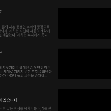
분
마존의 사촌 동생인 추리의 등장으로
되자, 시하는 자신이 시동의 계략에
 깨닫는다. 시하는 후지에게 못되...
분
해 저잣거리를 헤매던 중 우연히 마존
하를 제대로 지키지 못한 후지를 비난하
하가 나타나 둘의 싸움을 중재하...
나가겠습니다
채찍을 맞은 후지는 옥화파를 나가는 한