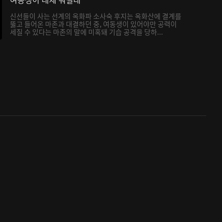
신선들이 사는 선계의 옥화파 소사숙 후지는 옥화산에 결계를
뚫고 들어온 마존과 대결하던 중, 여동생이 있어야만 공력이
세질 수 있다는 마존의 말에 미혹돼 기습 공격을 당하...