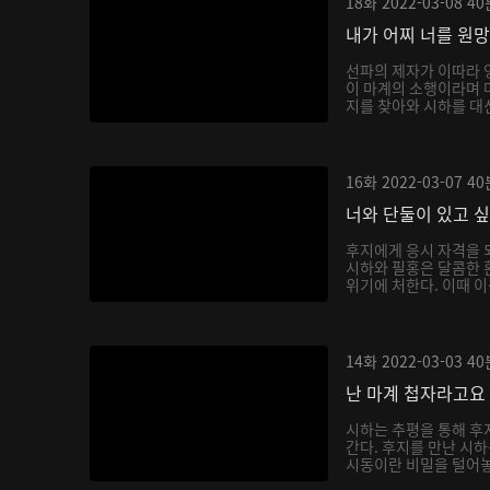
18화
2022-03-08
40
내가 어찌 너를 원
선파의 제자가 이따라 
이 마계의 소행이라며 
지를 찾아와 시하를 대신
16화
2022-03-07
40
너와 단둘이 있고 
후지에게 응시 자격을 
시하와 필홍은 달콤한 
위기에 처한다. 이때 이
14화
2022-03-03
40
난 마계 첩자라고요
시하는 추평을 통해 후
간다. 후지를 만난 시
시동이란 비밀을 털어놓으