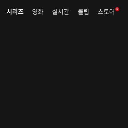
시리즈
영화
실시간
클립
스토어
N