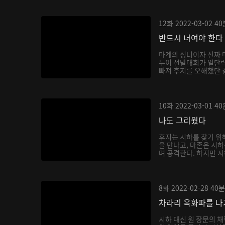
12화
2022-03-02
40
반드시 너여야 한다
마계의 성녀이자 진짜 
누이 선발대회가 일단락
빠져 후지를 오해했단 걸
10화
2022-03-01
40
나도 그리웠다
후지는 시하를 찾기 위
을 만나고, 마존은 시
며 공격한다. 하지만 시
8화
2022-02-28
40분
차라리 옥화파를 
시하 대신 원 장문의 