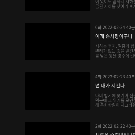
이 있어도 끝까지 시하
금된 시하를 찾아가 후
6화
2022-02-24
40분
이게 솜사탕이구나
시하는 후지, 필홍과 
뿌리가 없는 것을 발견
를 담은 통을 영수에 걸
4화
2022-02-23
40분
넌 내가 지킨다
나비 법기에 쫓기며 신
덕분에 그 위기를 모면
해 옥화학원이 시끄러워지
2화
2022-02-22
40분
새로운 수련법입니