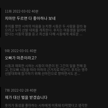
11화
2022-03-02
40분
치마만 두르면 다 좋아하나 보네
후지를 향한 시하의 마음을 눈치챈 시동은 두 사람을 갈라 놓
으려고 누이 선발 대회를 개최한다. 후지는 여동생을 잃어버
렸다는 시동의 말을 듣고 최선을 다해 시동에게 새로운 ...
9화
2022-03-01
40분
오빠가 마존이라고?
시동과 재회한 시하는 시동이 마존이 된 그간의 일을 전해 듣
고, 친오빠 시동을 따라 마파의 근거지로 떠난다. 후지는 맹주
선발대회에 참가하기 위해 선마진으로 향하면서도 온...
7화
2022-02-28
40분
제가 대신 벌을 받겠습니다
후지가 동성을 좋아하는 시하에게 미혹돼 타락했다고 생각한