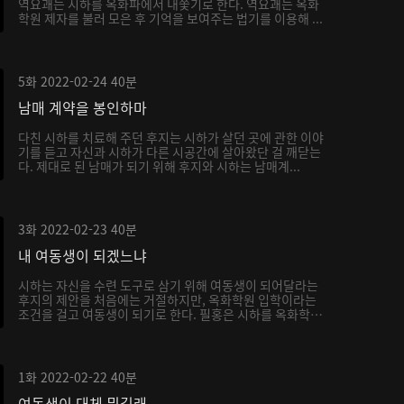
역요괘는 시하를 옥화파에서 내쫓기로 한다. 역요괘는 옥화
학원 제자를 불러 모은 후 기억을 보여주는 법기를 이용해 ...
5화
2022-02-24
40분
남매 계약을 봉인하마
다친 시하를 치료해 주던 후지는 시하가 살던 곳에 관한 이야
기를 듣고 자신과 시하가 다른 시공간에 살아왔단 걸 깨닫는
다. 제대로 된 남매가 되기 위해 후지와 시하는 남매계...
3화
2022-02-23
40분
내 여동생이 되겠느냐
시하는 자신을 수련 도구로 삼기 위해 여동생이 되어달라는
후지의 제안을 처음에는 거절하지만, 옥화학원 입학이라는
조건을 걸고 여동생이 되기로 한다. 필홍은 시하를 옥화학
원...
1화
2022-02-22
40분
여동생이 대체 뭐길래