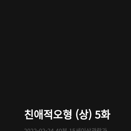
친애적오형 (상) 5화
2022-02-24
40분
15세이상관람가