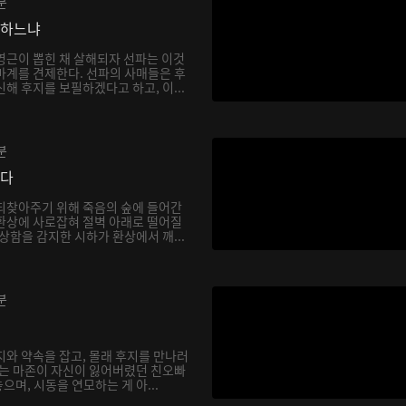
분
망하느냐
영근이 뽑힌 채 살해되자 선파는 이것
마계를 견제한다. 선파의 사매들은 후
해 후지를 보필하겠다고 하고, 이...
분
싶다
되찾아주기 위해 죽음의 숲에 들어간
환상에 사로잡혀 절벽 아래로 떨어질
상함을 감지한 시하가 환상에서 깨...
분
지와 약속을 잡고, 몰래 후지를 만나러
하는 마존이 자신이 잃어버렸던 친오빠
며, 시동을 연모하는 게 아...