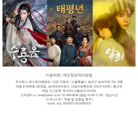
이용약관
|
개인정보처리방침
주식회사 에스제이엠엔씨 | 대표 안해조 | 서울특별시 송파구 송파대로 201, B동
16층 B-1609호 (문정동, 송파테라타워2) 사업자등록번호 218-87-02390 | 통신판
매업 신고번호 제-2024-서울송파-3233호
고객센터 cs_moa@sjmnc.co.kr | 02-400-6036 (평일 10:00~17:00 / 점심시간
12:30~13:30 / 주말 및 공휴일 휴무)
AsiaN. ALL RIGHTS RESERVED