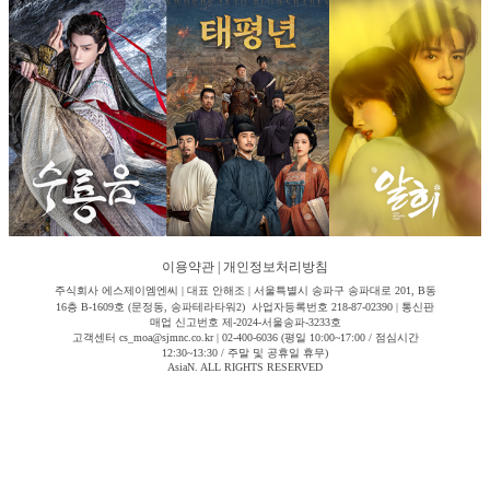
이용약관
|
개인정보처리방침
주식회사 에스제이엠엔씨 | 대표 안해조 | 서울특별시 송파구 송파대로 201, B동
16층 B-1609호 (문정동, 송파테라타워2) 사업자등록번호 218-87-02390 | 통신판
매업 신고번호 제-2024-서울송파-3233호
고객센터 cs_moa@sjmnc.co.kr | 02-400-6036 (평일 10:00~17:00 / 점심시간
12:30~13:30 / 주말 및 공휴일 휴무)
AsiaN. ALL RIGHTS RESERVED