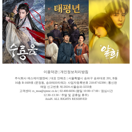
이용약관
|
개인정보처리방침
주식회사 에스제이엠엔씨 | 대표 안해조 | 서울특별시 송파구 송파대로 201, B동
16층 B-1609호 (문정동, 송파테라타워2) 사업자등록번호 218-87-02390 | 통신판
매업 신고번호 제-2024-서울송파-3233호
고객센터 cs_moa@sjmnc.co.kr | 02-400-6036 (평일 10:00~17:00 / 점심시간
12:30~13:30 / 주말 및 공휴일 휴무)
AsiaN. ALL RIGHTS RESERVED