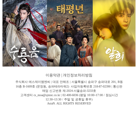
이용약관
|
개인정보처리방침
주식회사 에스제이엠엔씨 | 대표 안해조 | 서울특별시 송파구 송파대로 201, B동
16층 B-1609호 (문정동, 송파테라타워2) 사업자등록번호 218-87-02390 | 통신판
매업 신고번호 제-2024-서울송파-3233호
고객센터 cs_moa@sjmnc.co.kr | 02-400-6036 (평일 10:00~17:00 / 점심시간
12:30~13:30 / 주말 및 공휴일 휴무)
AsiaN. ALL RIGHTS RESERVED