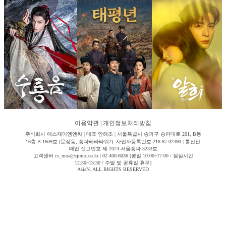
이용약관
|
개인정보처리방침
주식회사 에스제이엠엔씨 | 대표 안해조 | 서울특별시 송파구 송파대로 201, B동
16층 B-1609호 (문정동, 송파테라타워2) 사업자등록번호 218-87-02390 | 통신판
매업 신고번호 제-2024-서울송파-3233호
고객센터 cs_moa@sjmnc.co.kr | 02-400-6036 (평일 10:00~17:00 / 점심시간
12:30~13:30 / 주말 및 공휴일 휴무)
AsiaN. ALL RIGHTS RESERVED