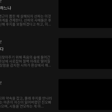
분
망하느냐
영근이 뽑힌 채 살해되자 선파는 이것
마계를 견제한다. 선파의 사매들은 후
해 후지를 보필하겠다고 하고, 이...
분
싶다
되찾아주기 위해 죽음의 숲에 들어간
환상에 사로잡혀 절벽 아래로 떨어질
상함을 감지한 시하가 환상에서 깨...
분
지와 약속을 잡고, 몰래 후지를 만나러
하는 마존이 자신이 잃어버렸던 친오빠
며, 시동을 연모하는 게 아...