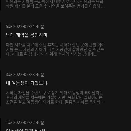
역요괘는 시하를 옥화파에서 내쫓기로 한다. 역요괘는 옥화
학원 제자를 불러 모은 후 기억을 보여주는 법기를 이용해 ...
5화
2022-02-24
40분
남매 계약을 봉인하마
다친 시하를 치료해 주던 후지는 시하가 살던 곳에 관한 이야
기를 듣고 자신과 시하가 다른 시공간에 살아왔단 걸 깨닫는
다. 제대로 된 남매가 되기 위해 후지와 시하는 남매계...
3화
2022-02-23
40분
내 여동생이 되겠느냐
시하는 자신을 수련 도구로 삼기 위해 여동생이 되어달라는
후지의 제안을 처음에는 거절하지만, 옥화학원 입학이라는
조건을 걸고 여동생이 되기로 한다. 필홍은 시하를 옥화학
원...
1화
2022-02-22
40분
여동생이 대체 뭐길래