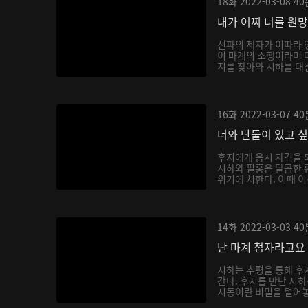
18화
2022-03-08
40
내가 어찌 너를 원
선파의 제자가 이따라 
이 마계의 소행이라며 
지를 찾아와 시하를 대신
16화
2022-03-07
40
너와 단둘이 있고 
후지에게 응시 자격을 
시하와 필홍은 달콤한 
위기에 처한다. 이때 이
14화
2022-03-03
40
난 마계 첩자라고요
시하는 추평을 통해 후
간다. 후지를 만난 시
시동이란 비밀을 털어놓으