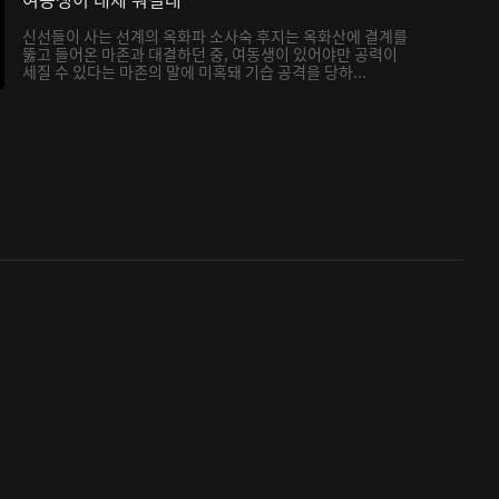
신선들이 사는 선계의 옥화파 소사숙 후지는 옥화산에 결계를
뚫고 들어온 마존과 대결하던 중, 여동생이 있어야만 공력이
세질 수 있다는 마존의 말에 미혹돼 기습 공격을 당하...