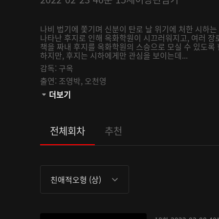
나비 법기에 쫓기며 신분이 탄로 날 위기에 처한 시하는
나타난 후지로 인해 옥화학원이 시끄러워지고, 여러 장
책을 짜내 후지를 옥화학원의 스승으로 모실 수 있도록 
하지만, 후지는 시하에게만 관심을 보이는데...
감독:
구옥
출연:
조영박,
오천영
관람등급:
더보기
전체회차
추천
친애적오형 (상)