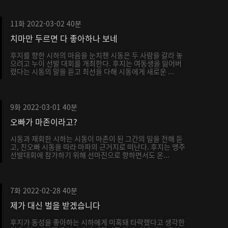
11화
2022-03-02
40분
치마만 두르면 다 좋아하나 보네
후지를 향한 시하의 마음을 눈치챈 시동은 두 사람을 갈라 놓
으려고 누이 선발 대회를 개최한다. 후지는 여동생을 잃어버
렸다는 시동의 말을 듣고 최선을 다해 시동에게 새로운 ...
9화
2022-03-01
40분
오빠가 마존이라고?
시동과 재회한 시하는 시동이 마존이 된 그간의 일을 전해 듣
고, 친오빠 시동을 따라 마파의 근거지로 떠난다. 후지는 맹주
선발대회에 참가하기 위해 선마진으로 향하면서도 온...
7화
2022-02-28
40분
제가 대신 벌을 받겠습니다
후지가 동성을 좋아하는 시하에게 미혹돼 타락했다고 생각한