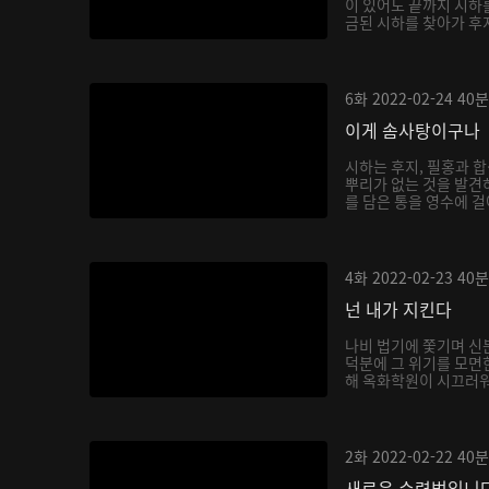
이 있어도 끝까지 시하
금된 시하를 찾아가 후
6화
2022-02-24
40분
이게 솜사탕이구나
시하는 후지, 필홍과 
뿌리가 없는 것을 발견
를 담은 통을 영수에 걸
4화
2022-02-23
40분
넌 내가 지킨다
나비 법기에 쫓기며 신
덕분에 그 위기를 모면
해 옥화학원이 시끄러워지
2화
2022-02-22
40분
새로운 수련법입니