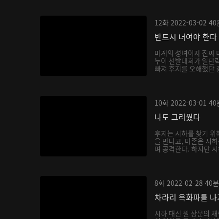
12화
2022-03-02
40
반드시 너여야 한다
마계의 성녀이자 진짜 
누이 선발대회가 일단락
빠져 후지를 오해했단 걸
10화
2022-03-01
40
나도 그리웠다
후지는 시하를 찾기 위
을 만나고, 마존은 시
며 공격한다. 하지만 시
8화
2022-02-28
40분
차라리 옥화파를 
시하 대신 원 장문의 