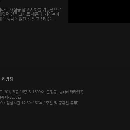
이라는 사실을 알고 시하를 여동생으로
해줬던 일을 그대로 해준다. 시하는 후
줄 생각이 없단 걸 알고 선법을...
처리방침
01, B동 16층 B-1609호 (문정동, 송파테라타워2)
울송파-3233호
:00 / 점심시간 12:30~13:30 / 주말 및 공휴일 휴무)