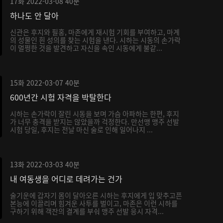
17화
2022-03-08
40분
하나도 안 달아
신관은 후지와 필홍, 마존에게 재시험 기회를 부여하고, 마계
의 성물인 흰 성의를 찾는 시험을 낸다. 시하는 시동의 손가락
이 멀쩡한 것을 발견하고 자신을 속인 시동에게 불같...
15화
2022-03-07
40분
600년간 시험 자격을 박탈한다
시하는 손가락이 잘린 시동을 보며 가슴 아파하는 한편, 후지
가 너무 충격을 받지는 않았을까 걱정한다. 만선맹 맹주 선발
시험 당일, 후지는 전날 마신 술로 인해 일어나지 ...
13화
2022-03-03
40분
내 여동생을 어디로 데려가는 건가
술기운에 갑자기 몸이 달아오른 시하는 후지에게 입 맞추고픈
본능에 이끌리며 힘겨운 사투를 벌이고, 마존은 이런 시하를
구하기 위해 객잔의 결계를 부숴 맹주 선발 응시 자격...