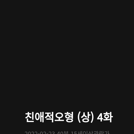
친애적오형 (상) 4화
2022-02-23
40분
15세이상관람가