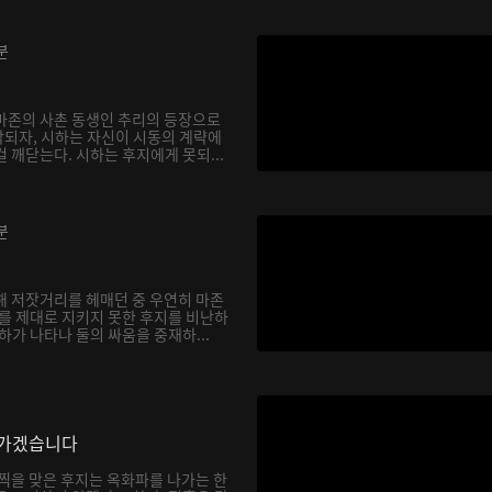
분
마존의 사촌 동생인 추리의 등장으로
되자, 시하는 자신이 시동의 계략에
 깨닫는다. 시하는 후지에게 못되...
분
해 저잣거리를 헤매던 중 우연히 마존
하를 제대로 지키지 못한 후지를 비난하
하가 나타나 둘의 싸움을 중재하...
나가겠습니다
채찍을 맞은 후지는 옥화파를 나가는 한