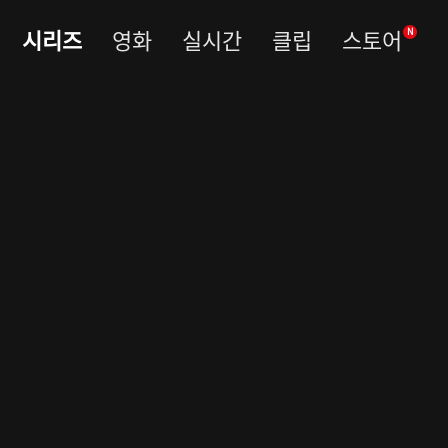
시리즈
영화
실시간
클립
스토어
N