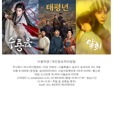
이용약관
|
개인정보처리방침
주식회사 에스제이엠엔씨 | 대표 안해조 | 서울특별시 송파구 송파대로 201, B동
16층 B-1609호 (문정동, 송파테라타워2) 사업자등록번호 218-87-02390 | 통신판
매업 신고번호 제-2024-서울송파-3233호
고객센터 cs_moa@sjmnc.co.kr | 02-400-6036 (평일 10:00~17:00 / 점심시간
12:30~13:30 / 주말 및 공휴일 휴무)
AsiaN. ALL RIGHTS RESERVED