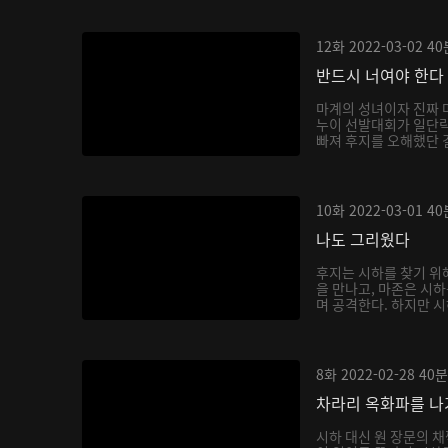
12화
2022-03-02
40
반드시 너여야 한다
마계의 성녀이자 진짜 
누이 선발대회가 일단락
빠져 후지를 오해했단 걸
10화
2022-03-01
40
나도 그리웠다
후지는 시하를 찾기 위
을 만나고, 마존은 시
며 공격한다. 하지만 시
8화
2022-02-28
40분
차라리 옥화파를 
시하 대신 원 장문의 