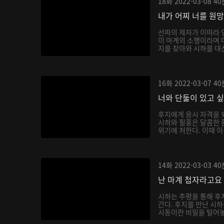
18화
2022-03-08
40
내가 어찌 너를 원
선파의 제자가 이따라 
이 마계의 소행이라며 
지를 찾아와 시하를 대신
16화
2022-03-07
40
너와 단둘이 있고 
후지에게 응시 자격을 
시하와 필홍은 달콤한 
위기에 처한다. 이때 이
14화
2022-03-03
40
난 마계 첩자라고요
시하는 추평을 통해 후
간다. 후지를 만난 시
시동이란 비밀을 털어놓으