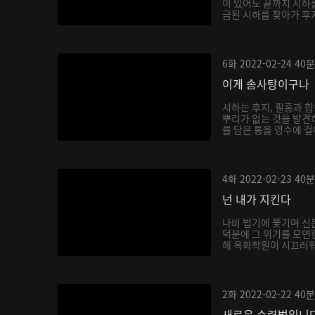
이 있어도 끝까지 시하
금된 시하를 찾아가 후
6화
2022-02-24
40분
이게 솜사탕이구나
시하는 후지, 필홍과 
뿌리가 없는 것을 발견
를 담은 통을 영수에 걸
4화
2022-02-23
40분
넌 내가 지킨다
나비 법기에 쫓기며 신
덕분에 그 위기를 모면
해 옥화학원이 시끄러워지
2화
2022-02-22
40분
새로운 수련법입니