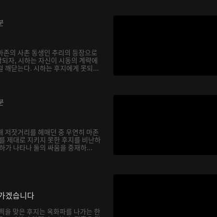
분
마존의 사촌 동생인 추리의 등장으로
되자, 시하는 자신이 시동의 계략에
 깨닫는다. 시하는 후지에게 못되...
분
해 저잣거리를 헤매던 중 우연히 마존
하를 제대로 지키지 못한 후지를 비난하
하가 나타나 둘의 싸움을 중재하...
나가겠습니다
채찍을 맞은 후지는 옥화파를 나가는 한