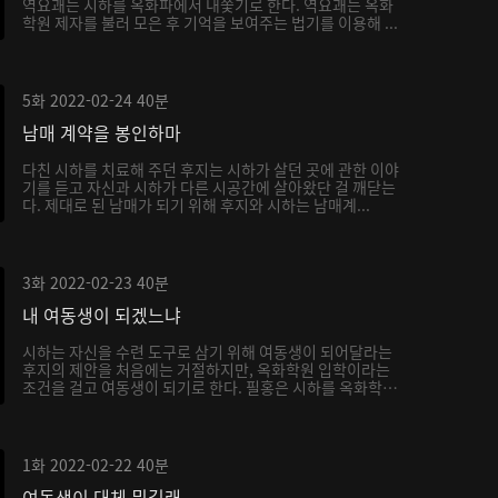
역요괘는 시하를 옥화파에서 내쫓기로 한다. 역요괘는 옥화
학원 제자를 불러 모은 후 기억을 보여주는 법기를 이용해 ...
5화
2022-02-24
40분
남매 계약을 봉인하마
다친 시하를 치료해 주던 후지는 시하가 살던 곳에 관한 이야
기를 듣고 자신과 시하가 다른 시공간에 살아왔단 걸 깨닫는
다. 제대로 된 남매가 되기 위해 후지와 시하는 남매계...
3화
2022-02-23
40분
내 여동생이 되겠느냐
시하는 자신을 수련 도구로 삼기 위해 여동생이 되어달라는
후지의 제안을 처음에는 거절하지만, 옥화학원 입학이라는
조건을 걸고 여동생이 되기로 한다. 필홍은 시하를 옥화학
원...
1화
2022-02-22
40분
여동생이 대체 뭐길래