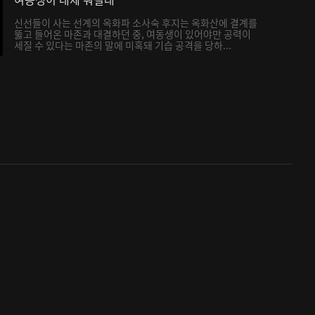
신선들이 사는 선계의 옥화파 소사숙 후지는 옥화산에 결계를
뚫고 들어온 마존과 대결하던 중, 여동생이 있어야만 공력이
세질 수 있다는 마존의 말에 미혹돼 기습 공격을 당하...