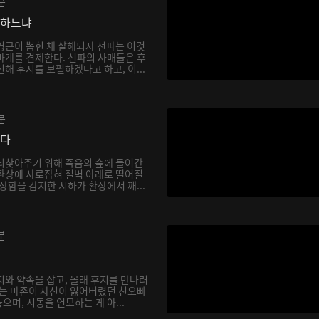
분
망하느냐
영근이 뽑힌 채 살해되자 선파는 이것
마계를 견제한다. 선파의 사매들은 후
해 후지를 보필하겠다고 하고, 이...
분
싶다
되찾아주기 위해 죽음의 숲에 들어간
환상에 사로잡혀 절벽 아래로 떨어질
상함을 감지한 시하가 환상에서 깨...
분
지와 약속을 잡고, 몰래 후지를 만나러
하는 마존이 자신이 잃어버렸던 친오빠
며, 시동을 연모하는 게 아...