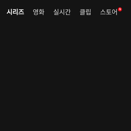
시리즈
영화
실시간
클립
스토어
N