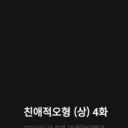
친애적오형 (상) 4화
2022-02-23
40분
15세이상관람가