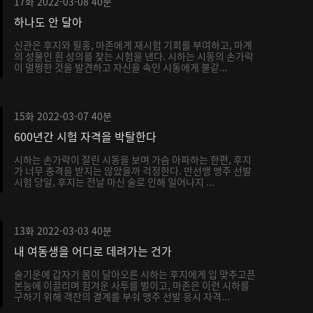
17화
2022-03-08
40분
하나도 안 달아
신관은 후지와 필홍, 마존에게 재시험 기회를 부여하고, 마계
의 성물인 흰 성의를 찾는 시험을 낸다. 시하는 시동의 손가락
이 멀쩡한 것을 발견하고 자신을 속인 시동에게 불같...
15화
2022-03-07
40분
600년간 시험 자격을 박탈한다
시하는 손가락이 잘린 시동을 보며 가슴 아파하는 한편, 후지
가 너무 충격을 받지는 않았을까 걱정한다. 만선맹 맹주 선발
시험 당일, 후지는 전날 마신 술로 인해 일어나지 ...
13화
2022-03-03
40분
내 여동생을 어디로 데려가는 건가
술기운에 갑자기 몸이 달아오른 시하는 후지에게 입 맞추고픈
본능에 이끌리며 힘겨운 사투를 벌이고, 마존은 이런 시하를
구하기 위해 객잔의 결계를 부숴 맹주 선발 응시 자격...