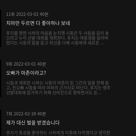
11화
2022-03-02
40분
치마만 두르면 다 좋아하나 보네
후지를 향한 시하의 마음을 눈치챈 시동은 두 사람을 갈라 놓
으려고 누이 선발 대회를 개최한다. 후지는 여동생을 잃어버
렸다는 시동의 말을 듣고 최선을 다해 시동에게 새로운 ...
9화
2022-03-01
40분
오빠가 마존이라고?
시동과 재회한 시하는 시동이 마존이 된 그간의 일을 전해 듣
고, 친오빠 시동을 따라 마파의 근거지로 떠난다. 후지는 맹주
선발대회에 참가하기 위해 선마진으로 향하면서도 온...
7화
2022-02-28
40분
제가 대신 벌을 받겠습니다
후지가 동성을 좋아하는 시하에게 미혹돼 타락했다고 생각한