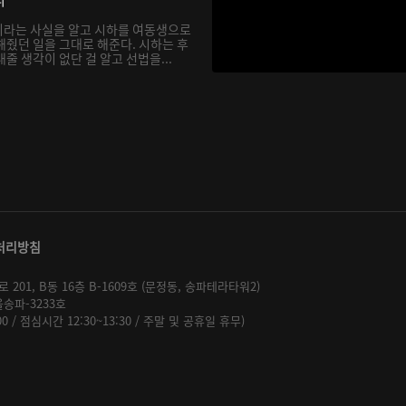
이라는 사실을 알고 시하를 여동생으로
해줬던 일을 그대로 해준다. 시하는 후
줄 생각이 없단 걸 알고 선법을...
처리방침
01, B동 16층 B-1609호 (문정동, 송파테라타워2)
울송파-3233호
:00 / 점심시간 12:30~13:30 / 주말 및 공휴일 휴무)