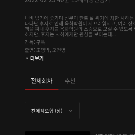
나비 법기에 쫓기며 신분이 탄로 날 위기에 처한 시하는
나타난 후지로 인해 옥화학원이 시끄러워지고, 여러 장
책을 짜내 후지를 옥화학원의 스승으로 모실 수 있도록 
하지만, 후지는 시하에게만 관심을 보이는데...
감독:
구옥
출연:
조영박,
오천영
관람등급:
더보기
전체회차
추천
친애적오형 (상)